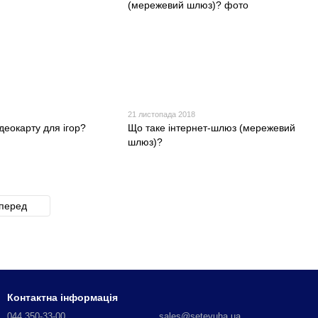
21 листопада 2018
деокарту для ігор?
Що таке інтернет-шлюз (мережевий
шлюз)?
перед
Контактна інформація
044 350-33-00
sales@setevuha.ua