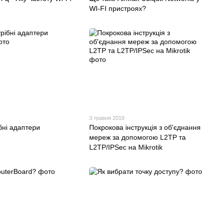
WI-FI пристроях?
3 травня 2019
бні адаптери
Покрокова інструкція з об'єднання
мереж за допомогою L2TP та
L2TP/IPSec на Mikrotik