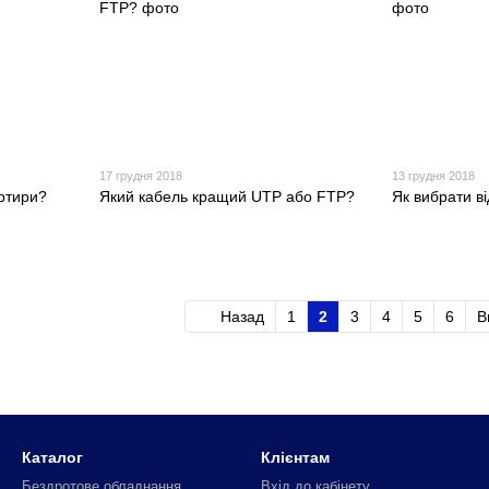
17 грудня 2018
13 грудня 2018
артири?
Який кабель кращий UTP або FTP?
Як вибрати ві
Назад
1
2
3
4
5
6
В
Каталог
Клієнтам
Бездротове обладнання
Вхід до кабінету