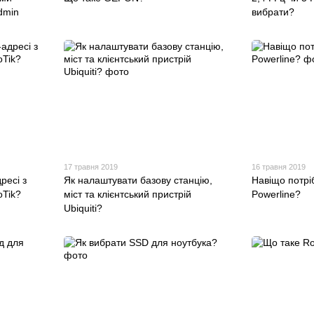
dmin
вибрати?
17 травня 2019
16 травня 2019
ресі з
Як налаштувати базову станцію,
Навіщо потрі
oTik?
міст та клієнтський пристрій
Powerline?
Ubiquiti?