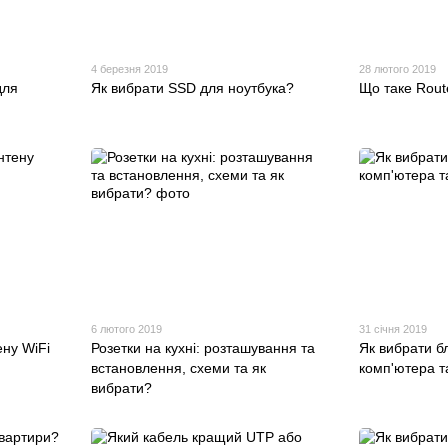
4 березня 2019
28 лютого 2019
для
Як вибрати SSD для ноутбука?
Що таке Rout
6 лютого 2019
31 січня 2019
ену WiFi
Розетки на кухні: розташування та
Як вибрати б
встановлення, схеми та як
комп'ютера т
вибрати?