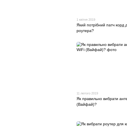
1 квітня 2019
Який потрібний патч корд 
роутера?
11 лютого 2019
Як правильно вибрати ант
(Вайфай)?