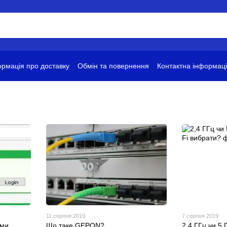
рмація про доставку
Обмін та повернення
Контактна інформац
ови використання
11 серпня 2019
7 серпня 2019
еми
Що таке GEPON?
2,4 ГГц чи 5 