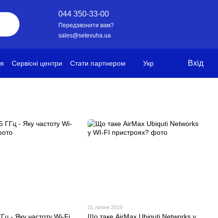
044 350-33-00
Передзвонити вам?
sales@setevuha.ua
Вхід
ія
Сервісні центри
Стати партнером
Укр
31 липня 2019
ГГц - Яку частоту Wi-Fi
Що таке AirMax Ubiquti Networks у