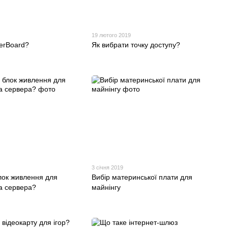
19 лютого 2019
erBoard?
Як вибрати точку доступу?
3 січня 2019
лок живлення для
Вибір материнської плати для
а сервера?
майнінгу