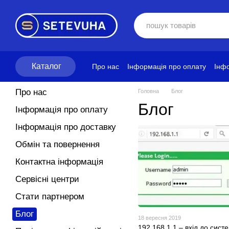
Перейти до основного контенту
Каталог
Про нас
Інформація про оплату
Інфо
Блог
Політика конфіденційності
Ум
Про нас
Головна
Блог
Блог
Інформація про оплату
Інформація про доставку
Обмін та повернення
Контактна інформація
Сервісні центри
Стати партнером
Блог
18 вересня 2019
192.168.1.1 – вхід до сист