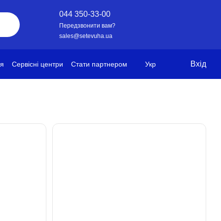
044 350-33-00
Передзвонити вам?
sales@setevuha.ua
Вхід
ія
Сервісні центри
Стати партнером
Укр