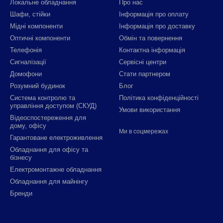
Локальне обладнання
Про нас
Шафи, стійки
Інформація про оплату
Мідні компоненти
Інформація про доставку
Оптичні компоненти
Обмін та повернення
Телефонія
Контактна інформація
Сигналізації
Сервісні центри
Домофони
Стати партнером
Розумний будинок
Блог
Система контролю та
Політика конфіденційності
управління доступом (СКУД)
Умови використання
Відеоспостереження для
дому, офісу
Ми в соцмережах
Гарантоване електроживлення
Обладнання для офісу та
бізнесу
Електромонтажне обладнання
Обладнання для майнінгу
Бренди