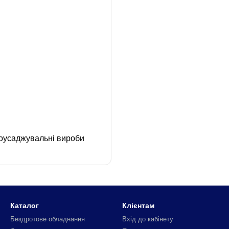
оусаджувальні вироби
Каталог
Клієнтам
Бездротове обладнання
Вхід до кабінету