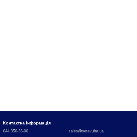
Контактна інформація
044 350-33-00
sales@setevuha.ua