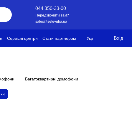
044 350-33-00
Передзвонити вам?
sales@setevuha.ua
Вхід
ія
Сервісні центри
Стати партнером
Укр
омофони
Багатоквартирні домофони
нки