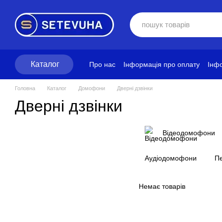
Перейти до основного контенту
Каталог
Про нас
Інформація про оплату
Інфо
Блог
Політика конфіденційності
Ум
Головна
Каталог
Домофони
Дверні дзвінки
Дверні дзвінки
Відеодомофони
Аудіодомофони
Пе
Немає товарів