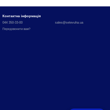
Контактна інформація
044 350-33-00
sales@setevuha.ua
Передзвонити вам?