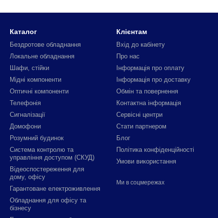
Каталог
Клієнтам
Бездротове обладнання
Вхід до кабінету
Локальне обладнання
Про нас
Шафи, стійки
Інформація про оплату
Мідні компоненти
Інформація про доставку
Оптичні компоненти
Обмін та повернення
Телефонія
Контактна інформація
Сигналізації
Сервісні центри
Домофони
Стати партнером
Розумний будинок
Блог
Система контролю та
Політика конфіденційності
управління доступом (СКУД)
Умови використання
Відеоспостереження для
дому, офісу
Ми в соцмережах
Гарантоване електроживлення
Обладнання для офісу та
бізнесу