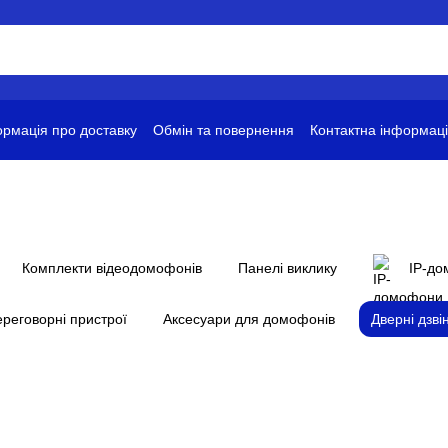
рмація про доставку
Обмін та повернення
Контактна інформац
ови використання
Комплекти відеодомофонів
Панелі виклику
IP-д
реговорні пристрої
Аксесуари для домофонів
Дверні дзві