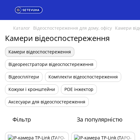
Каталог
Відеоспостереження для дому, офісу
Камери від
Камери відеоспостереження
Камери відеоспостереження
Відеореєстратори відеоспостереження
Відеосплітери
Комплекти відеоспостереження
Кожухи і кронштейни
POE інжектор
Аксесуари для відеоспостереження
Фільтр
За популярністю