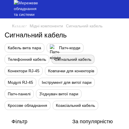
Каталог
Мідні компоненти
Сигнальний кабель
Сигнальний кабель
Кабель вита пара
Патч-корди
Телефонний кабель
Сигнальний кабель
Конектори RJ-45
Ковпачки для конекторів
Модулі RJ-45
Інструмент для витої пари
Патч-панелі
З'єднувач витої пари
Кросове обладнання
Коаксіальний кабель
Фільтр
За популярністю