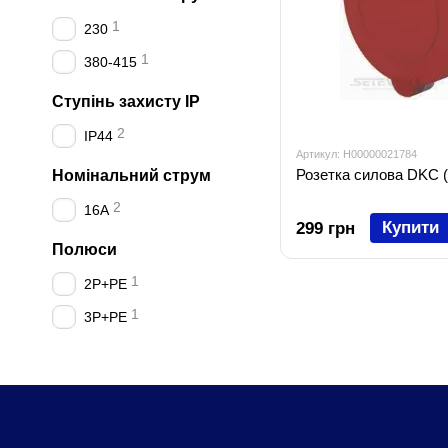
1
230
1
380-415
Ступінь захисту IP
2
IP44
Артикул: H00000021784
Розетка силова DKC 
Номінальний струм
2
16А
Купити
299 грн
Полюси
1
2P+PE
1
3P+PE