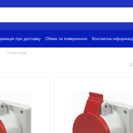
рмація про доставку
Обмін та повернення
Контактна інформац
ови використання
Силові гнізда
С