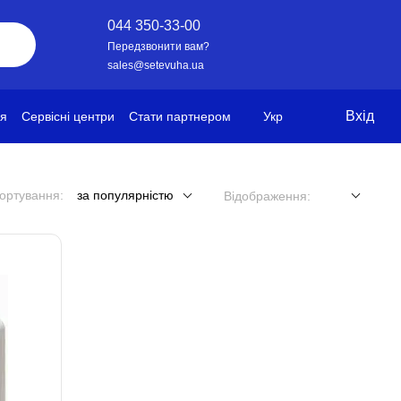
044 350-33-00
Передзвонити вам?
sales@setevuha.ua
Вхід
ія
Сервісні центри
Стати партнером
Укр
ортування:
за популярністю
Відображення: