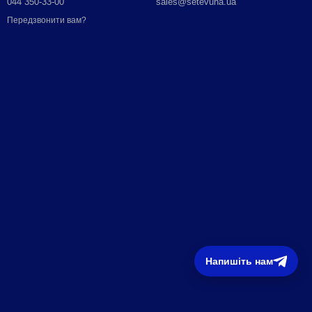
044 350-33-00
sales@setevuha.ua
Передзвонити вам?
Напишіть нам