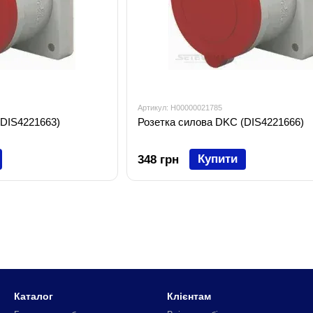
Артикул: H00000021785
(DIS4221663)
Розетка силова DKC (DIS4221666)
Купити
348 грн
Каталог
Клієнтам