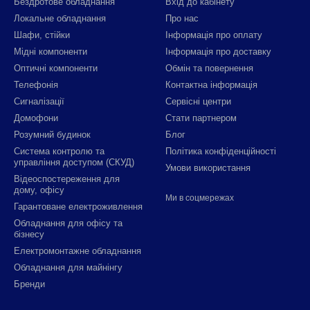
Бездротове обладнання
Вхід до кабінету
Локальне обладнання
Про нас
Шафи, стійки
Інформація про оплату
Мідні компоненти
Інформація про доставку
Оптичні компоненти
Обмін та повернення
Телефонія
Контактна інформація
Сигналізації
Сервісні центри
Домофони
Стати партнером
Розумний будинок
Блог
Система контролю та
Політика конфіденційності
управління доступом (СКУД)
Умови використання
Відеоспостереження для
дому, офісу
Ми в соцмережах
Гарантоване електроживлення
Обладнання для офісу та
бізнесу
Електромонтажне обладнання
Обладнання для майнінгу
Бренди