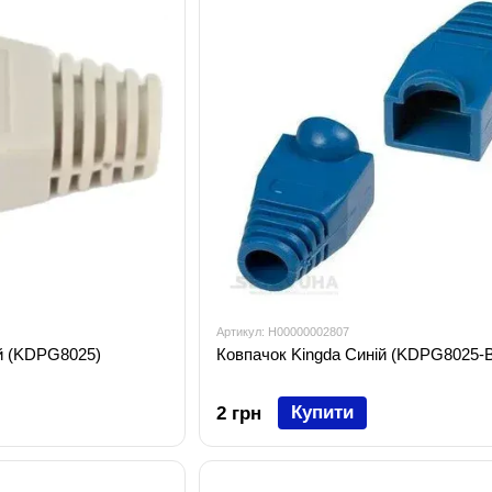
Артикул: H00000002807
ий (KDPG8025)
Ковпачок Kingda Синій (KDPG8025-B
Купити
2 грн