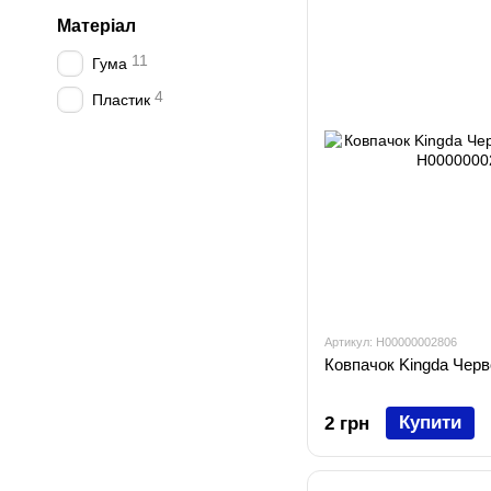
Матеріал
11
Гума
4
Пластик
Артикул: H00000002806
Ковпачок Kingda Чер
Купити
2 грн