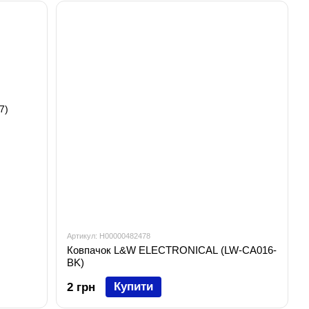
Артикул: H00000482478
Ковпачок L&W ELECTRONICAL (LW-CA016-
BK)
Купити
2 грн