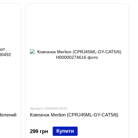
Артикул: H00000274616
 Зелений
Ковпачок Merlion (CPRJ45ML-GY-CAT5/6)
Купити
299 грн