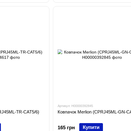
Артикул: H00000392845
PRJ45ML-TR-CAT5/6)
Ковпачок Merlion (CPRJ45ML-GN-CA
Купити
165 грн