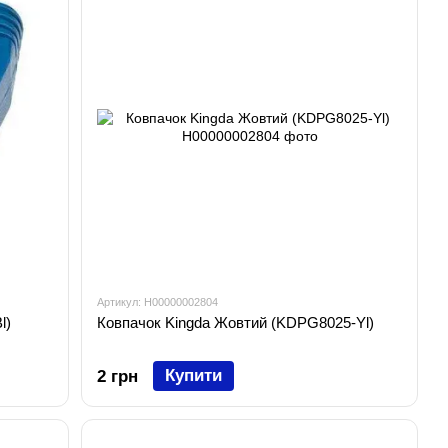
Артикул: H00000002804
l)
Ковпачок Kingda Жовтий (KDPG8025-Yl)
Купити
2 грн