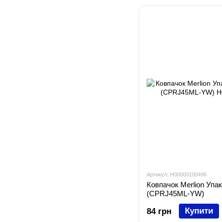
Артикул: H00000100496
Ковпачок Merlion Упа
(CPRJ45ML-YW)
Купити
84 грн