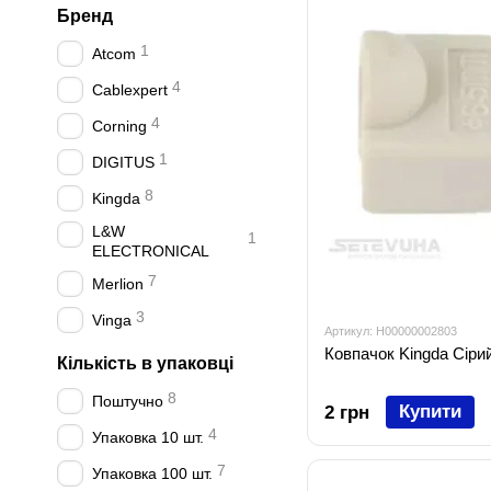
Бренд
1
Atcom
4
Cablexpert
4
Corning
1
DIGITUS
8
Kingda
L&W
1
ELECTRONICAL
7
Merlion
3
Vinga
Артикул: H00000002803
Ковпачок Kingda Сір
Кількість в упаковці
8
Поштучно
Купити
2 грн
4
Упаковка 10 шт.
7
Упаковка 100 шт.