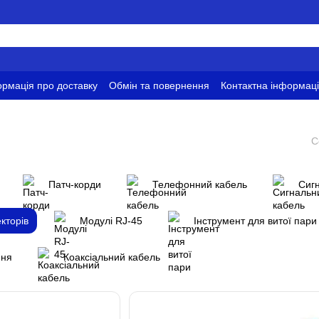
рмація про доставку
Обмін та повернення
Контактна інформац
ови використання
С
Патч-корди
Телефонний кабель
Сиг
кторів
Модулі RJ-45
Інструмент для витої пари
ння
Коаксіальний кабель