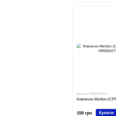
Артикул: H00000274617
Ковпачок Merlion (C
Купити
159 грн