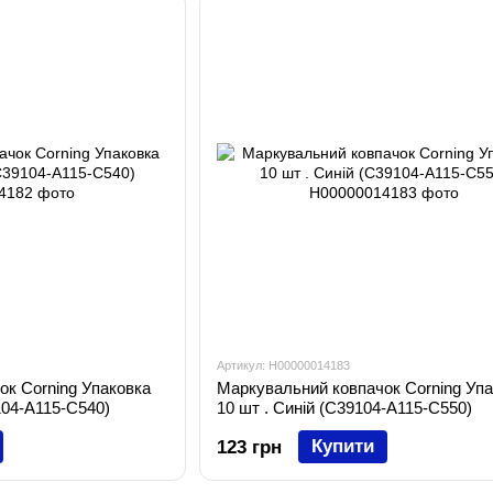
Артикул: H00000014183
ок Corning Упаковка
Маркувальний ковпачок Corning Упа
104-A115-C540)
10 шт . Синій (C39104-A115-C550)
Купити
123 грн