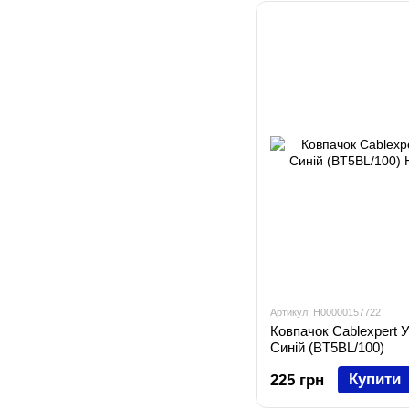
Артикул: H00000157722
Ковпачок Cablexpert У
Синій (BT5BL/100)
Купити
225 грн