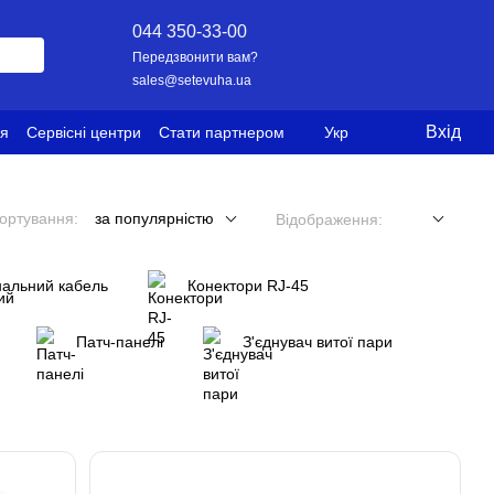
044 350-33-00
Передзвонити вам?
sales@setevuha.ua
Вхід
ія
Сервісні центри
Стати партнером
Укр
ортування:
за популярністю
Відображення:
нальний кабель
Конектори RJ-45
Патч-панелі
З'єднувач витої пари