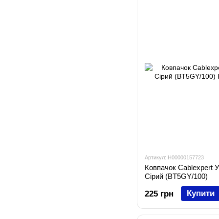
Артикул: H00000157723
Ковпачок Cablexpert У
Сірий (BT5GY/100)
Купити
225 грн