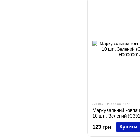
Артикул: H00000014182
Маркувальний ковпач
10 шт . Зелений (C39
Купити
123 грн