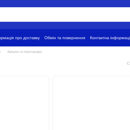
рмація про доставку
Обмін та повернення
Контактна інформац
ови використання
и
Кришки та перегородки
С