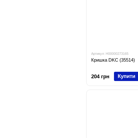
Артикул: H00000273165
Кришка DKC (35514)
Купити
204 грн