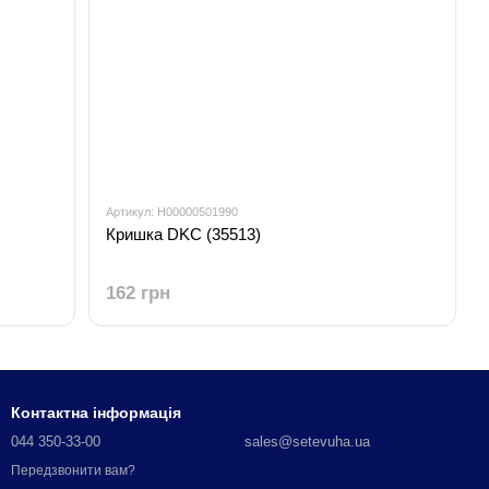
Артикул: H00000501990
Кришка DKC (35513)
162 грн
Контактна інформація
044 350-33-00
sales@setevuha.ua
Передзвонити вам?