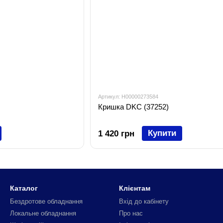
Артикул: H00000273584
Кришка DKC (37252)
Купити
1 420 грн
Каталог
Клієнтам
Бездротове обладнання
Вхід до кабінету
Локальне обладнання
Про нас