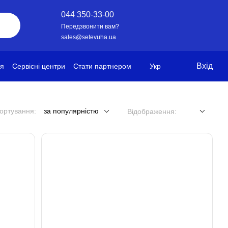
044 350-33-00
Передзвонити вам?
sales@setevuha.ua
Вхід
ія
Сервісні центри
Стати партнером
Укр
ортування:
за популярністю
Відображення: