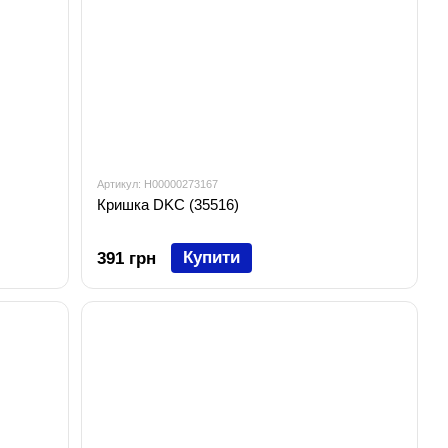
Артикул: H00000273167
Кришка DKC (35516)
Купити
391 грн