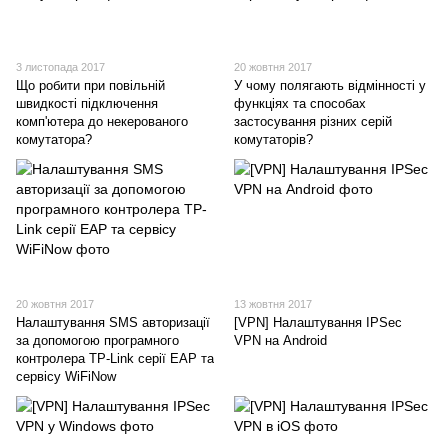
3 листопада 2017
20 жовтня 2017
Що робити при повільній
У чому полягають відмінності у
швидкості підключення
функціях та способах
комп'ютера до некерованого
застосування різних серій
комутатора?
комутаторів?
20 жовтня 2017
13 жовтня 2017
Налаштування SMS авторизації
[VPN] Налаштування IPSec
за допомогою програмного
VPN на Android
контролера TP-Link серії EAP та
сервісу WiFiNow