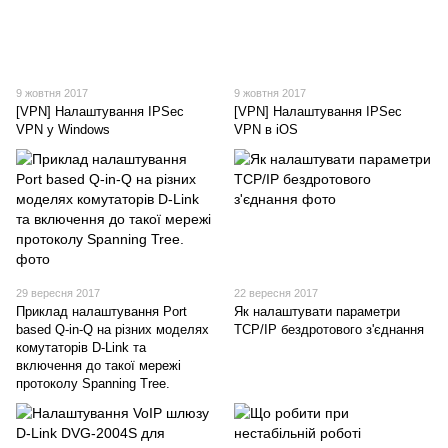
9 жовтня 2017
9 жовтня 2017
[VPN] Налаштування IPSec
[VPN] Налаштування IPSec
VPN у Windows
VPN в iOS
29 вересня 2017
22 вересня 2017
Приклад налаштування Port
Як налаштувати параметри
based Q-in-Q на різних моделях
TCP/IP бездротового з'єднання
комутаторів D-Link та
включення до такої мережі
протоколу Spanning Tree.