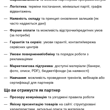
Логістика
: терміни постачання, мінімальні партії, графік
відвантажень
Наявність складу
та принцип оновлення залишків (як
часто надаються дані)
Форми оплати
та можливість відстрочки/кредитних умов
(за потреби)
Гарантія та сервіс
: умови гарантії, контакти/мережа
сервісних центрів
Умови повернення/обміну
та порядок роботи з
рекламаціями
Маркетингова підтримка
: доступні матеріали (банери,
фото, описи, PDF), бюджет/фонди (за наявності)
Навчання
: можливість проведення тренінгів, вебінарів або
сертифікації для партнерів
Що ви отримуєте як партнер
Прозору комунікацію
та узгоджені правила роботи
Якісну презентацію товарів
на сайті: структуровані
характеристики, актуальні описи та матеріали