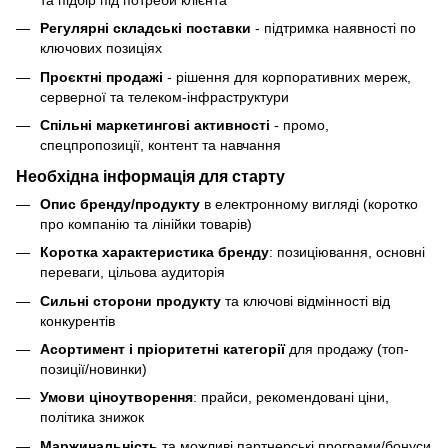
Регулярні складські поставки
- підтримка наявності по
ключових позиціях
Проєктні продажі
- рішення для корпоративних мереж,
серверної та телеком-інфраструктури
Спільні маркетингові активності
- промо,
спецпропозиції, контент та навчання
Необхідна інформація для старту
Опис бренду/продукту
в електронному вигляді (коротко
про компанію та лінійки товарів)
Коротка характеристика бренду
: позиціювання, основні
переваги, цільова аудиторія
Сильні сторони продукту
та ключові відмінності від
конкурентів
Асортимент і пріоритетні категорії
для продажу (топ-
позиції/новинки)
Умови ціноутворення
: прайси, рекомендовані ціни,
політика знижок
Маржинальність
та можливі партнерські програми/бонуси