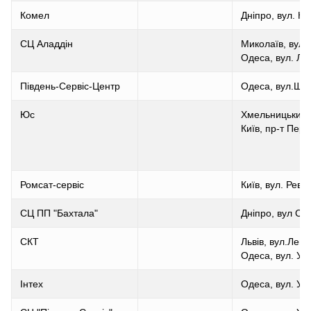
Комел
Дніпро, вул. К
СЦ Аладдін
Миколаїв, вул.
Одеса, вул. Л.
Південь-Сервіс-Центр
Одеса, вул.Щог
Юс
Хмельницький, 
Київ, пр-т Пере
Ромсат-сервіс
Київ, вул. Реву
СЦ ПП "Бахтала"
Дніпро, вул Су
СКТ
Львів, вул.Лева
Одеса, вул. Ус
Інтех
Одеса, вул. Ус