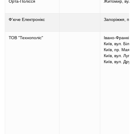
Орта-Полісся
Житомир, вул.Ві
Ф'юче Електронікс
Запоріжжя, про
ТОВ "Технополіс"
Івано-Франківс
Київ, вул. Біло
Київ, пр. Маяко
Київ, вул. Луго
Київ, вул. Друж