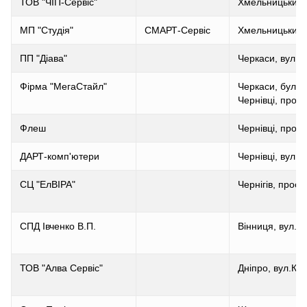
ТОВ "ЧІП-Сервіс"
Хмельницький, 
МП "Студія"
СМАРТ-Сервіс
Хмельницький, 
ПП "Діава"
Черкаси, вул. 
Фірма "МегаСтайл"
Черкаси, бульв
Чернівці, прову
Флеш
Чернівці, пров.
ДАРТ-комп'ютери
Чернівці, вул. І
СЦ "ЕлВІРА"
Чернігів, прос
СПД Івченко В.П.
Вінниця, вул. Р
ТОВ "Алва Сервіс"
Дніпро, вул.К.