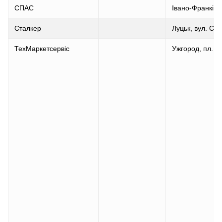
СПАС
Івано-Франківс
Сталкер
Луцьк, вул. Сту
ТехМаркетсервіс
Ужгород, пл. К