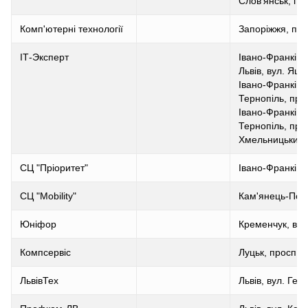
Слов'янськ, пл
Комп'ютерні технології
Запоріжжя, про
ІТ-Эксперт
Івано-Франківсь
Львів, вул. Яцк
Івано-Франківс
Тернопіль, пр.
Івано-Франківс
Тернопіль, пр.
Хмельницький, 
СЦ "Пріоритет"
Івано-Франківс
СЦ "Mobility"
Кам'янець-Поді
Юніфор
Кременчук, вул.
Компсервіс
Луцьк, просп. В
ЛьвівТех
Львів, вул. Гер