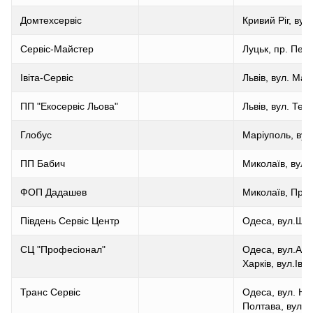
Домтехсервіс
Кривий Ріг, вул
Сервіс-Майстер
Луцьк, пр. Пер
Івіта-Сервіс
Львів, вул. Маз
ПП "Екосервіс Льова"
Львів, вул. Тер
Глобус
Маріуполь, вул
ПП Бабич
Миколаїв, вул.
ФОП Дадашев
Миколаїв, Пр.Ж
Південь Сервіс Центр
Одеса, вул.Щог
СЦ "Професіонал"
Одеса, вул.Ака
Харків, вул.Іва
Транс Сервіс
Одеса, вул. Но
Полтава, вул. 