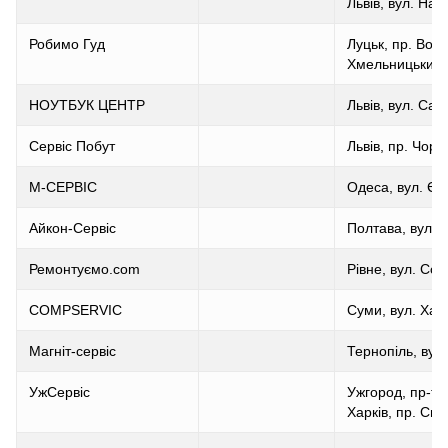
Львів, вул. Нал
Робимо Гуд
Луцьк, пр. Волі
Хмельницький, 
НОУТБУК ЦЕНТР
Львів, вул. Сах
Сервіс Побут
Львів, пр. Чорн
М-СЕРВІС
Одеса, вул. Єв
Айкон-Сервіс
Полтава, вул. В
Ремонтуємо.сom
Рівне, вул. Со
COMPSERVIC
Суми, вул. Харк
Магніт-сервіс
Тернопіль, вул
УжСервіс
Ужгород, пр-т.
Харків, пр. Спа