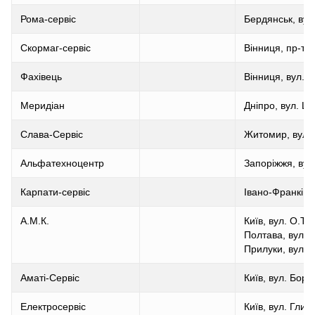
Рома-сервіс
Бердянськ, вул
Скормаг-сервіс
Вінниця, пр-т Ю
Фахівець
Вінниця, вул.П
Меридіан
Дніпро, вул. Ш
Слава-Сервіс
Житомир, вул. 
Альфатехноцентр
Запоріжжя, вул
Карпати-сервіс
Івано-Франківсь
А.М.К.
Київ, вул. О.Те
Полтава, вул.Зі
Прилуки, вул. К
Аматі-Сервіс
Київ, вул. Бори
Електросервіс
Київ, вул. Глиб