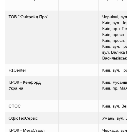
ТОВ "Юнітрейд Про"
Чернівці, вул.
Київ, вул. Чер
Київ, пр-т Пере
Київ, просп. М
Київ, просп. М
Київ, вул. Гри
вул. Велика Вас
Васильківська, 
F1Center
Київ, вул. Гриш
КРОК - Кенфорд
Київ, Русанівс
Україна
Київ, пр. Маяко
ЄПОС
Київ, вул. Верх
ОфісТехСервіс
Умань, вул. Зал
КРОК - МегаСтайл
Черкаси, вул. 