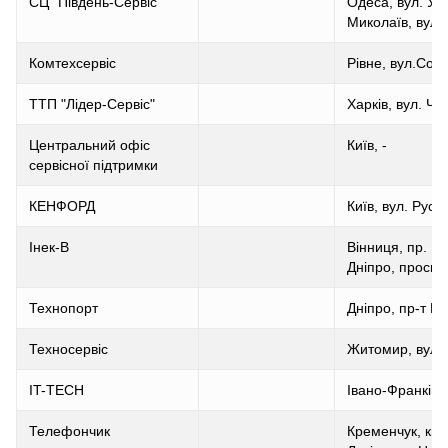
СЦ "Південь-Сервіс"
Одеса, вул. Ус
Миколаїв, вул.
Комтехсервіс
Рівне, вул.Соб
ТТП "Лідер-Сервіс"
Харків, вул. Чу
Центральний офіс
Київ, -
сервісної підтримки
КЕНФОРД
Київ, вул. Рус
Інек-В
Вінниця, пр. Юн
Дніпро, просп.
Технопорт
Дніпро, пр-т Пу
Техносервіс
Житомир, вул. 
IT-TECH
Івано-Франківс
Телефончик
Кременчук, квт.