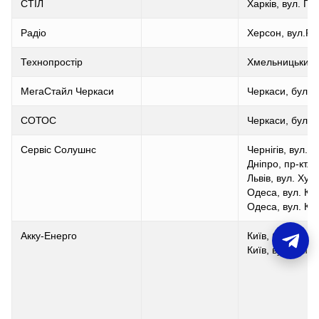
СТІЛ
Харків, вул. Пу
Радіо
Херсон, вул.Ра
Технопростір
Хмельницький, 
МегаСтайл Черкаси
Черкаси, бул.Ш
СОТОС
Черкаси, бул. 
Сервіс Солушнс
Чернігів, вул. 
Дніпро, пр-кт.
Львів, вул. Хут
Одеса, вул. Ко
Одеса, вул. Ко
Акку-Енерго
Київ, бул. Іван
Київ, вул. Смол