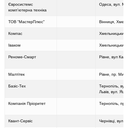
Євросистемс
Одеса, вул. Ме
комп'ютерна техніка
ТОВ "МастерПлюс"
Вінниця, Хмель
Компас
Хмельницький, 
Іваком
Хмельницький, 
Реноме-Смарт
Рівне, вул Кав
Малтітек
Рівне, пр. Миру
Базіс-Тех
Тернопіль, вул
Львів, вул. Яцк
Компанія Пріоритет
Тернопіль, пр.
Квант-Сервіс
Чернівці, вул. 