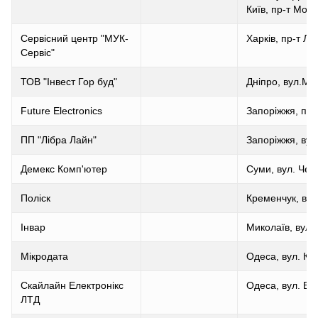
Київ, пр-т Мос
Сервісний центр "МУК-
Харків, пр-т Ле
Сервіс"
ТОВ "Інвест Гор буд"
Дніпро, вул.Ма
Future Electronics
Запоріжжя, пр.
ПП "Лібра Лайн"
Запоріжжя, вул.
Демекс Комп'ютер
Суми, вул. Чер
Поліск
Кременчук, вул
Інвар
Миколаїв, вул. 
Мікродата
Одеса, вул. Ка
Скайлайн Електронікс
Одеса, вул. Б. 
ЛТД