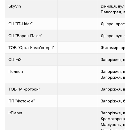
SkyVin
Вінниця, вул. К
Павлоград, вул
СЦ "IT-Lider"
Дніпро, просп. 
СЦ "Ворон-Плюс"
Дніпро, вул. С
ТОВ "Орта-Комп'ютерс"
Житомир, пров.
СЦ FiX
Запоріжжя, про
Полігон
Запоріжжя, вул
Запоріжжя, вул
ТОВ "Мікротрон"
Запоріжжя, вул
ПП "Фотоком"
Запоріжжя, бул
ItPlanet
Запоріжжя, вул
Краматорськ, в
Маріуполь, про