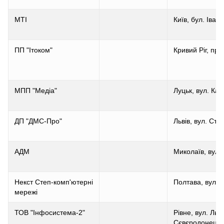
MTI
Київ, бул. Іван
ПП "Ітоком"
Кривий Ріг, пр.
МПП "Медіа"
Луцьк, вул. Ка
ДП "ДМС-Про"
Львів, вул. Сто
АДМ
Миколаїв, вул.
Некст Степ-комп'ютерні
Полтава, вул.Ж
мережі
ТОВ "Інфосистема-2"
Рівне, вул. Льо
Сєвєродонецьк,