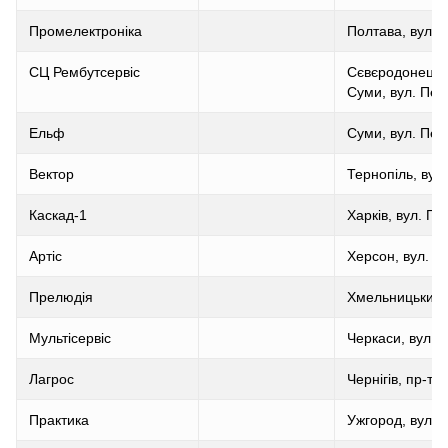
Промелектроніка
Полтава, вул.П
СЦ Рембутсервіс
Сєвєродонецьк,
Суми, вул. Пет
Ельф
Суми, вул. Пет
Вектор
Тернопіль, вул
Каскад-1
Харків, вул. П
Артіс
Херсон, вул. Ко
Прелюдія
Хмельницький, 
Мультісервіс
Черкаси, вул. 
Лагрос
Чернігів, пр-т 
Практика
Ужгород, вул. Л