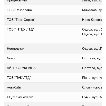
Профком-ЛВ
Львів, вул. Коз
ТОВ "Роксолана"
Миколаїв, вул.
ТОВ "Торг-Сервіс"
Нова Каховка, в
ТОВ "ІНТЕХ ЛТД"
Одеса, вул. Ус
Одеса, вул. Пир
Неолоджик
Одеса, вул.Пир
Novo
Полтава, вул. 
АЙ.ТІ.ЄС.УКРАЇНА
Полтава, вул. 
ТОВ "ПАК"ЛТД"
Рівне, вул. Кав
мегабайт
Слов'янськ, ву
СЦ "Комп'ютери"
Суми, вул. Коо