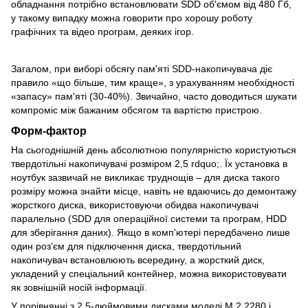
обладнання потрібно встановлювати SDD об'ємом від 480 Гб,
у такому випадку можна говорити про хорошу роботу
графічних та відео програм, деяких ігор.
Загалом, при виборі обсягу пам'яті SDD-накопичувача діє
правило «що більше, тим краще», з урахуванням необхідності
«запасу» пам'яті (30-40%). Звичайно, часто доводиться шукати
компроміс між бажаним обсягом та вартістю пристрою.
Форм-фактор
На сьогоднішній день абсолютною популярністю користуються
твердотільні накопичувачі розміром 2,5 rdquo;. Їх установка в
ноутбук зазвичай не викликає труднощів – для диска такого
розміру можна знайти місце, навіть не вдаючись до демонтажу
жорсткого диска, використовуючи обидва накопичувачі
паралельно (SDD для операційної системи та програм, HDD
для зберігання даних). Якщо в комп'ютері передбачено лише
один роз'єм для підключення диска, твердотільний
накопичувач встановлюють всередину, а жорсткий диск,
укладений у спеціальний контейнер, можна використовувати
як зовнішній носій інформації.
У порівнянні з 2,5-дюймовими дисками моделі М.2 2280 і