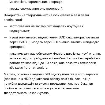
можливість паралельних операцій;
низьке споживання електроенергії.
Використання твердотільних накопичувачів має й певні
особливості:
застосування на застарілих моделях ноутбуків є
недоцільним;
у разі зовнішнього підключення SDD слід використовувати
порт USB 3.0, модель версії 2.0 значно знизить швидкодію
пристрою;
накопичувач має обмежену кількість циклів запису/читання,
залежно від типу вбудованої пам'яті. Термін безперебійної
роботи триває від 5 до 10 років, але розвиток технологій
збільшує його тривалість.
Мабуть, основний недолік SDD-диску полягає у його вартості
(порівняно з HDD однакового обсягу пам'яті). Але, якщо
потрібна швидкодія та висока продуктивність ноутбука, ця
особливість повністю компенсується перевагами
твердотільного накопичувача.