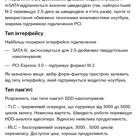
mSATA відрізняються значною швидкодією (так, найпростіший
М.2 перевищує 2,5-диск за швидкодією в п'ять разів), проте їх
використання обмежено технічними можливостями ноутбука,
зокрема підтримкою підключення PCI.
Тип інтерфейсу
Найбільш поширені інтерфейси підключення:
SATA III, застосовується для 2,5-дюймових твердотільних
накопичувачів;
PCI Express 3.0 – підтримує формат М.2.
Як зазначено вище, вибір форм-фактору пристрою залежить
від типу інтерфейсу, який підтримується моделлю ноутбука.
Тип пам'яті
Розрізняють такі типи пам'яті SDD-накопичувачів:
- TLC – трирівневий осередок, що підтримує від 3000 до 5000
циклів запису. Невисока вартість. Швидкість роботи перевищує
HDD-аналоги вдесятеро. Відносно невелика продуктивність;
- MLC – багаторівневий осередок, 3000…5000 циклів
перезапису. Доступна ціна, хороша продуктивність.