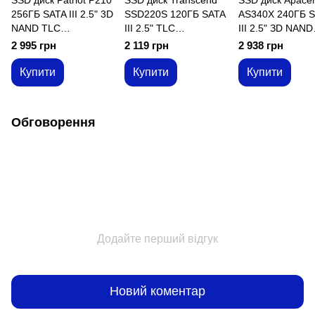
256ГБ SATA III 2.5" 3D
SSD220S 120ГБ SATA
AS340X 240ГБ 
NAND TLC
III 2.5" TLC
III 2.5" ЗD NAND
(P210S256G25)
(TS120GSSD220S)
(AP240GAS340X
2 995 грн
2 119 грн
2 938 грн
Купити
Купити
Купити
Обговорення
Додайте перший відгук
Новий коментар