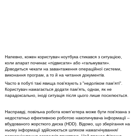
Напевно, кожен користувач ноутбука стикався з ситуацією,
коли апарат починає «підвисати» або «гальмувати».
Доводиться чекати на завантаження операційної системи,
виконання програм, а то й на читання документів.
Часто в побуті такі явища пов'язують з "недоліком пам'яті".
Користувач намагається додати пам'ять, однак, як не
парадоксально, іноді ситуація після цього лише посилюється.
Насправді, повільна робота комп'ютера може бути пов'язана з
недостатньо ефективною роботою накопичувача інформації –
вбудованого жорсткого диска
(HDD). Відомо, що зберігання на
ньому інформації здійснюється шляхом намагнічування/