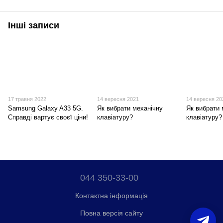
Інші записи
17 травня 2022
14 вересня 2021
14 вересня 20
Samsung Galaxy A33 5G.
Як вибрати механічну
Як вибрати
Справді вартує своєї ціни!
клавіатуру?
клавіатуру?
044 350-33-00
Контактна інформація
Повна версія сайту