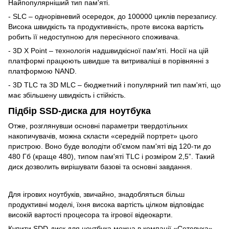
Найпопулярніший тип пам'яті.
- SLC – однорівневий осередок, до 100000 циклів перезапису.
Висока швидкість та продуктивність, проте висока вартість
робить її недоступною для пересічного споживача.
- 3D X Point – технологія надшвидкісної пам'яті. Носії на цій
платформі працюють швидше та витриваліші в порівнянні з
платформою NAND.
- 3D TLC та 3D MLC – бюджетний і популярний тип пам'яті, що
має збільшену швидкість і стійкість.
Підбір SSD-диска для ноутбука
Отже, розглянувши основні параметри твердотільних
накопичувачів, можна скласти «середній портрет» цього
пристрою. Воно буде володіти об'ємом пам'яті від 120-ти до
480 Гб (краще 480), типом пам'яті TLC і розміром 2,5”. Такий
диск дозволить вирішувати базові та основні завдання.
Для ігрових ноутбуків, звичайно, знадобляться більш
продуктивні моделі, їхня висока вартість цілком відповідає
високій вартості процесора та ігрової відеокарти.
Купити SDD-диск для ноутбука можна в компанії «Сетевуха»,