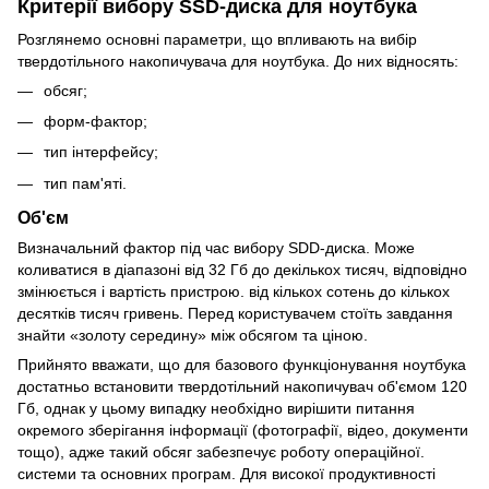
Критерії вибору SSD-диска для ноутбука
Розглянемо основні параметри, що впливають на вибір
твердотільного накопичувача для ноутбука. До них відносять:
обсяг;
форм-фактор;
тип інтерфейсу;
тип пам'яті.
Об'єм
Визначальний фактор під час вибору SDD-диска. Може
коливатися в діапазоні від 32 Гб до декількох тисяч, відповідно
змінюється і вартість пристрою. від кількох сотень до кількох
десятків тисяч гривень. Перед користувачем стоїть завдання
знайти «золоту середину» між обсягом та ціною.
Прийнято вважати, що для базового функціонування ноутбука
достатньо встановити твердотільний накопичувач об'ємом 120
Гб, однак у цьому випадку необхідно вирішити питання
окремого зберігання інформації (фотографії, відео, документи
тощо), адже такий обсяг забезпечує роботу операційної.
системи та основних програм. Для високої продуктивності