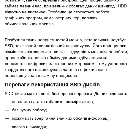
розмагнічування осередків пристрою. Цей процес фізично
займає певний час, при великих обсягах даних швидкодії HDD
відчутно не вистачає. Особливо це стосується роботи
графічних програм, комп'ютерних ігор, великих
обчислювальних масивів.
Позбутися таких неприємностей можна, встановивши
ноутбук
SSD, так званий твердотільний накопичувач. Його принципова
відмінність від
жорсткого диска
– відсутність механічної роботи,
процес зберігання та обміну даними відбувається за
допомогою цифрових електронних мікросхем. Тому установка
твердотільного накопичувача
часто за ефективністю
перевершує навіть заміну
процесора
.
Переваги використання SSD-дисків
SDD-диски мають деякі безперечні переваги. До них відносять:
невелика вага та габаритні розміри диска;
безшумну роботу;
можливість зберігання значних обсягів інформації;
висока швидкодія;