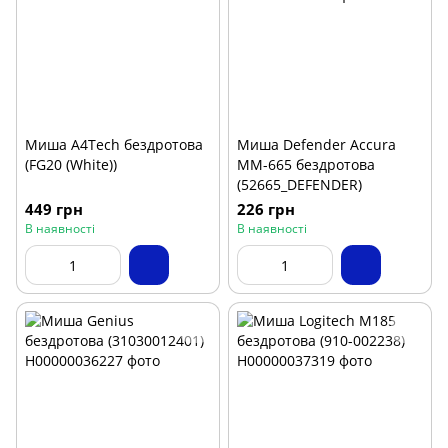
Миша A4Tech бездротова
Миша Defender Accura
(FG20 (White))
MM-665 бездротова
(52665_DEFENDER)
449 грн
226 грн
В наявності
В наявності