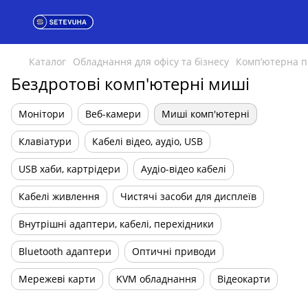
Каталог
Обладнання для офісу та бізнесу
Комп’ютерна п
Бездротові комп'ютерні миші
Монітори
Веб-камери
Миші комп'ютерні
Клавіатури
Кабелі відео, аудіо, USB
USB хаби, картрідери
Аудіо-відео кабелі
Кабелі живлення
Чистячі засоби для дисплеїв
Внутрішні адаптери, кабелі, перехідники
Bluetooth адаптери
Оптичні приводи
Мережеві карти
KVM обладнання
Відеокарти