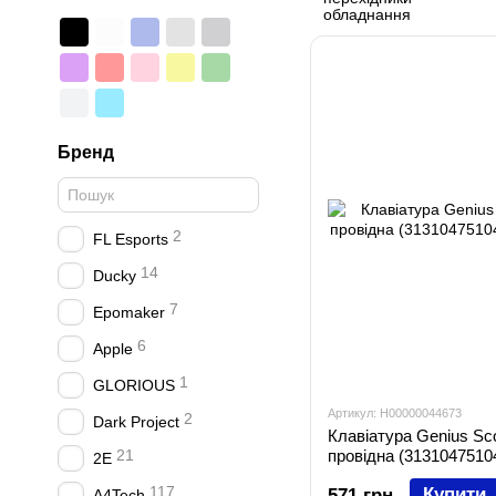
Бренд
2
FL Esports
14
Ducky
7
Epomaker
6
Apple
1
GLORIOUS
Артикул: H00000044673
2
Dark Project
Клавіатура Genius Sco
21
провідна (3131047510
2E
117
Купити
571 грн
A4Tech