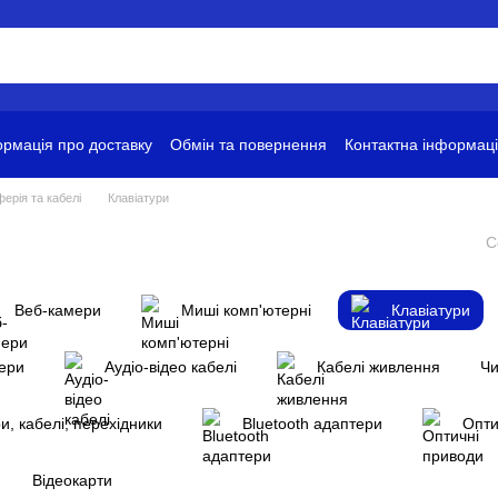
рмація про доставку
Обмін та повернення
Контактна інформац
ови використання
ерія та кабелі
Клавіатури
С
Веб-камери
Миші комп'ютерні
Клавіатури
дери
Аудіо-відео кабелі
Кабелі живлення
Чи
и, кабелі, перехідники
Bluetooth адаптери
Опти
Відеокарти