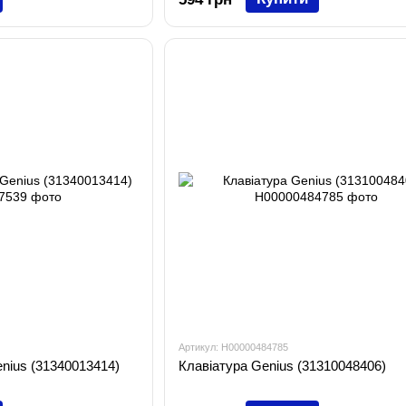
Артикул: H00000484785
nius (31340013414)
Клавіатура Genius (31310048406)