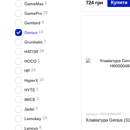
Купити
724 грн
1
GameMax
22
GamePro
9
Gembird
14
Genius
2
Grunhelm
28
HATOR
1
HOCO
24
HP
10
HyperX
1
HYTE
3
iMICE
2
Jedel
Артикул: H00000484788
10
Lemokey
Клавіатура Genius (3
8
Lenovo