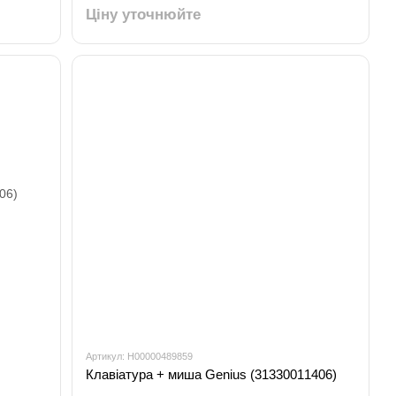
Ціну уточнюйте
Артикул: H00000489859
Клавіатура + миша Genius (31330011406)