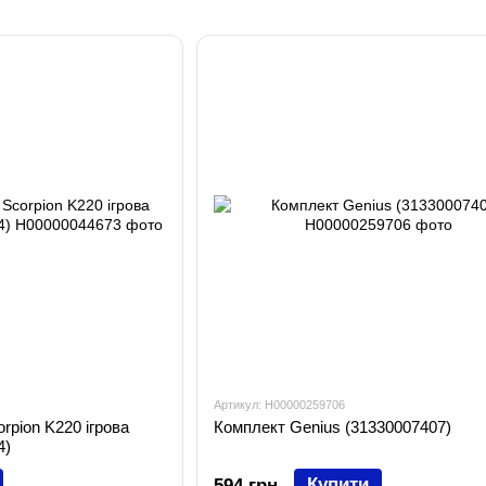
Артикул: H00000259706
rpion K220 ігрова
Комплект Genius (31330007407)
4)
Купити
594 грн