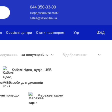
044 350-33-00
Передзвонити вам?
sales@setevuha.ua
Вхід
ія
Сервісні центри
Стати партнером
Укр
ортування:
за популярністю
Відображення:
Кабелі відео, аудіо, USB
стячі засоби для дисплеїв
чні приводи
Мережеві карти