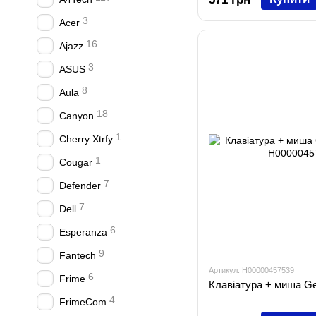
3
Acer
16
Ajazz
3
ASUS
8
Aula
18
Canyon
1
Cherry Xtrfy
1
Cougar
7
Defender
7
Dell
6
Esperanza
9
Fantech
Артикул: H00000457539
6
Frime
Клавіатура + миша Ge
4
FrimeCom