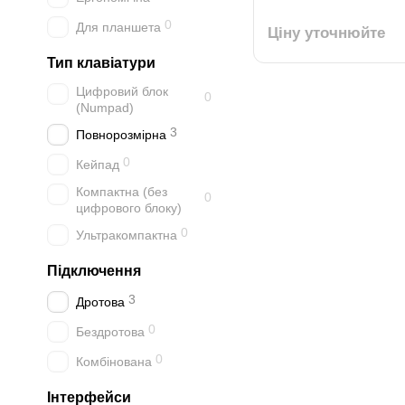
0
Для планшета
Ціну уточнюйте
Тип клавіатури
Цифровий блок
0
(Numpad)
3
Повнорозмірна
0
Кейпад
Компактна (без
0
цифрового блоку)
0
Ультракомпактна
Підключення
3
Дротова
0
Бездротова
0
Комбінована
Інтерфейси