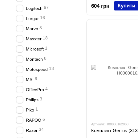
Купити
604 грн
67
Logitech
16
Lorgar
3
Marvo
18
Maxxter
1
Microsoft
8
Montech
13
Motospeed
9
MSI
4
OfficePro
3
Philips
1
Piko
6
RAPOO
Артикул: H00000162060
34
Razer
Комплект Genius (313