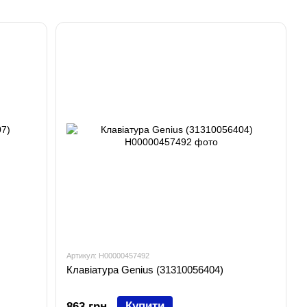
Артикул: H00000457492
Клавіатура Genius (31310056404)
Купити
863 грн