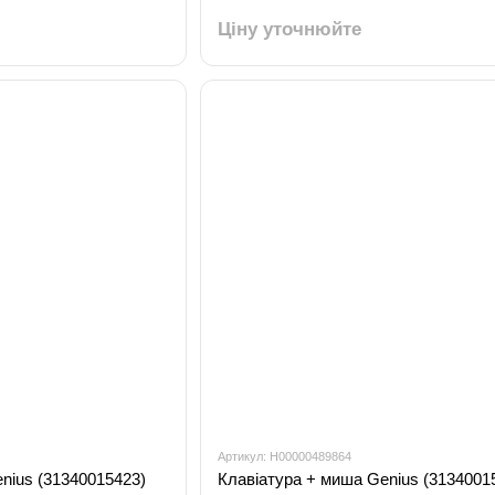
Ціну уточнюйте
Артикул: H00000489864
nius (31340015423)
Клавіатура + миша Genius (3134001