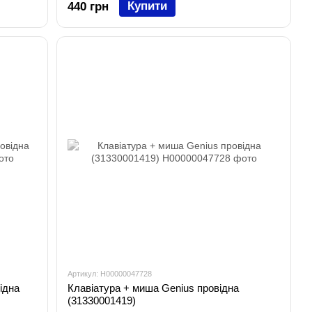
Купити
440 грн
Артикул: H00000047728
ідна
Клавіатура + миша Genius провідна
(31330001419)