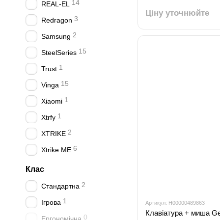
14
REAL-EL
Ціну уточнюйте
3
Redragon
2
Samsung
15
SteelSeries
1
Trust
15
Vinga
1
Xiaomi
1
Xtrfy
2
XTRIKE
6
Xtrike ME
Клас
2
Стандартна
1
Ігрова
Артикул: H00000489863
Клавіатура + миша Ge
0
Ергономічна