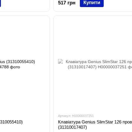
Купити
517 грн
Артикул: H00000037251
1310055410)
Клавіатура Genius SlimStar 126 пров
(31310017407)