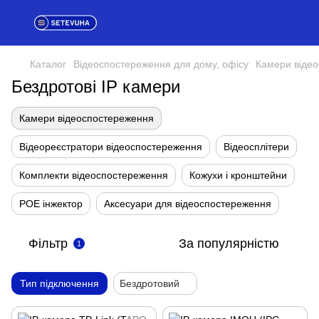
Каталог
Відеоспостереження для дому, офісу
Камери віде
Бездротові IP камери
Камери відеоспостереження
Відеореєстратори відеоспостереження
Відеосплітери
Комплекти відеоспостереження
Кожухи і кронштейни
POE інжектор
Аксесуари для відеоспостереження
Фільтр
За популярністю
1
Тип підключення
Бездротовий