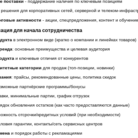
е поставки
- поддержание наличия по ключевым позициям
 решения для корпоративных сетей, серверной и телеком-инфраст
нговые активности
- акции, спецпредложения, контент и обучени
ция для начала сотрудничества
дукта
в электронном виде (кратко о компании и линейках товаров)
ренда
: основные преимущества и целевая аудитория
одукта
и ключевые отличия от конкурентов
итетные категории
для продаж (топ-позиции, новинки)
вания
: прайсы, рекомендованные цены, политика скидок
зможные партнёрские программы/бонусы
тавки, минимальные партии, график отгрузок
ядок обновления остатков (как часто предоставляются данные)
ожность отсрочки/кредитных условий (при необходимости)
словия гарантии, контакты/сеть сервисных центров
мена
и порядок работы с рекламациями