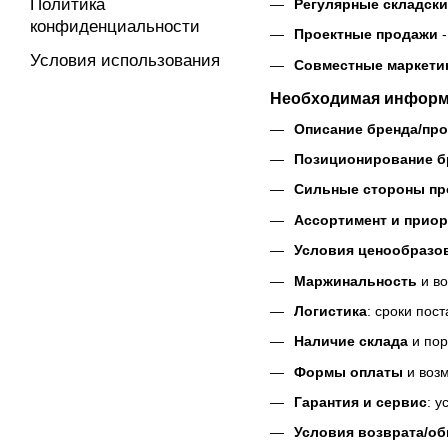
Политика
Регулярные складски
конфиденциальности
Проектные продажи
-
Условия использования
Совместные маркети
Необходимая информа
Описание бренда/про
Позиционирование б
Сильные стороны пр
Ассортимент и приор
Условия ценообразо
Маржинальность
и во
Логистика
: сроки пос
Наличие склада
и пор
Формы оплаты
и возм
Гарантия и сервис
: у
Условия возврата/об