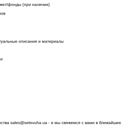
джет/фонды (при наличии)
ров
ктуальные описания и материалы
ии
рства
sales@setevuha.ua
- и мы свяжемся с вами в ближайшее