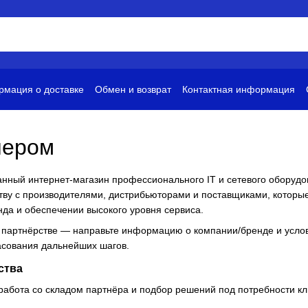
мация о доставке
Обмен и возврат
Контактная информация
и
Условия использования
нером
анный интернет-магазин профессионального IT и сетевого оборудов
тву с производителями, дистрибьюторами и поставщиками, которые
нда и обеспечении высокого уровня сервиса.
 партнёрстве — направьте информацию о компании/бренде и усло
асования дальнейших шагов.
ства
работа со складом партнёра и подбор решений под потребности к