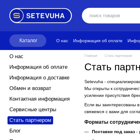
Перейти к основному контенту
Каталог
О нас
Информация об оплате
Инфор
Блог
Политика конфиденциальност
О нас
Главная
Стать партнером
Стать парт
Информация об оплате
Информация о доставке
Setevuha - специализиров
Обмен и возврат
Мы открыты к сотрудничес
усилении присутствия бре
Контактная информация
Если вы заинтересованы в
Сервисные центры
свяжемся с вами для согл
Стать партнером
Форматы сотрудниче
Блог
Поставки под заказ
- 