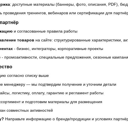
ержка
: доступные материалы (баннеры, фото, описания, PDF), бю
ть проведения тренингов, вебинаров или сертификации для партнё
 партнёр
икацию
и согласованные правила работы
авление товаров
на сайте: структурированные характеристики, а
иентах
- бизнес, интеграторы, корпоративные проекты
е
- промоактивности, специальные предложения, сезонные кампан
ество
ию согласно списку выше
е менеджеру — мы подтвердим получение и уточним детали
айсы, логистику, оплату, гарантию и регламент работы
ссортимент и подготовим материалы для размещения
лан совместных активностей
у?
Направьте информацию о бренде/продукции и условиях партнё