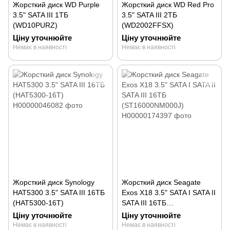
Жорсткий диск WD Purple
Жорсткий диск WD Red Pro
3.5" SATA III 1ТБ
3.5" SATA III 2ТБ
(WD10PURZ)
(WD2002FFSX)
Ціну уточнюйте
Ціну уточнюйте
Немає в наявності
Немає в наявності
Жорсткий диск Synology
Жорсткий диск Seagate
HAT5300 3.5" SATA III 16ТБ
Exos X18 3.5" SATA I SATA II
(HAT5300-16T)
SATA III 16ТБ
(ST16000NM000J)
Ціну уточнюйте
Ціну уточнюйте
Немає в наявності
Немає в наявності