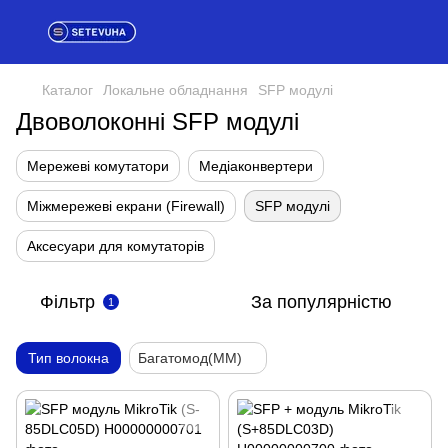
Каталог
Локальне обладнання
SFP модулі
Двоволоконні SFP модулі
Мережеві комутатори
Медіаконвертери
Міжмережеві екрани (Firewall)
SFP модулі
Аксесуари для комутаторів
Фільтр
За популярністю
1
Тип волокна
Багатомод(ММ)