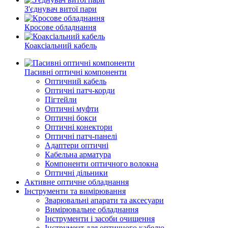
З'єднувач витої пари
Кросове обладнання
Коаксіальний кабель
Пасивні оптичні компоненти
Оптичний кабель
Оптичні патч-корди
Пігтейли
Оптичні муфти
Оптичні бокси
Оптичні конектори
Оптичні патч-панелі
Адаптери оптичні
Кабельна арматура
Компоненти оптичного волокна
Оптичні дільники
Активне оптичне обладнання
Інструменти та вимірювання
Зварювальні апарати та аксесуари
Вимірювальне обладнання
Інструменти і засоби очищення
Інструмент для оптичного кабелю