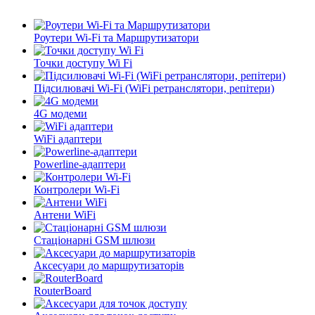
Роутери Wi-Fi та Маршрутизатори
Точки доступу Wi Fi
Підсилювачі Wi-Fi (WiFi ретранслятори, репітери)
4G модеми
WiFi адаптери
Powerline-адаптери
Контролери Wi-Fi
Антени WiFi
Стаціонарні GSM шлюзи
Аксесуари до маршрутизаторів
RouterBoard