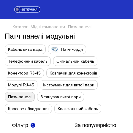
Каталог
Мідні компоненти
Патч-панелі
Патч панелі модульні
Кабель вита пара
Патч-корди
Телефонний кабель
Сигнальний кабель
Конектори RJ-45
Ковпачки для конекторів
Модулі RJ-45
Інструмент для витої пари
Патч-панелі
З'єднувач витої пари
Кросове обладнання
Коаксіальний кабель
Фільтр
За популярністю
1