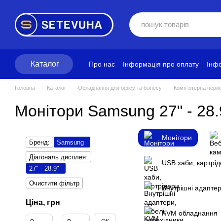
Перейти до основного контенту
Каталог
Про нас
Інформація про оплату
Інфо
Блог
Політика конфіденційності
Ум
Головна
Каталог
Обладнання для офісу та бізнесу
Комп’ютерна периф
Монітори Samsung 27" - 28.
Монітори
Бренд:
Samsung
Діагональ дисплея:
USB хаби, картрі
27" - 28.9"
Очистити фільтр
Внутрішні адаптер
Ціна, грн
KVM обладнання
Від Ціна, грн
До Ціна, грн