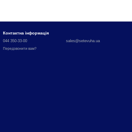
Контактна інформація
044 350-33-00
sales@setevuha.ua
Передзвонити вам?