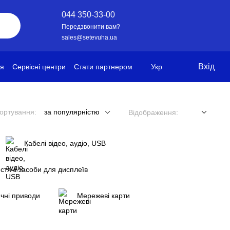
044 350-33-00
Передзвонити вам?
sales@setevuha.ua
Вхід
ія
Сервісні центри
Стати партнером
Укр
ортування:
за популярністю
Відображення:
Кабелі відео, аудіо, USB
стячі засоби для дисплеїв
чні приводи
Мережеві карти