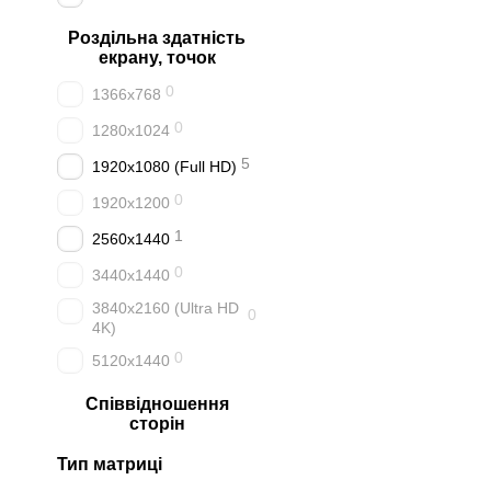
Роздільна здатність
екрану, точок
0
1366x768
0
1280x1024
5
1920x1080 (Full HD)
0
1920x1200
1
2560x1440
0
3440x1440
3840x2160 (Ultra HD
0
4K)
0
5120x1440
Співвідношення
сторін
Тип матриці