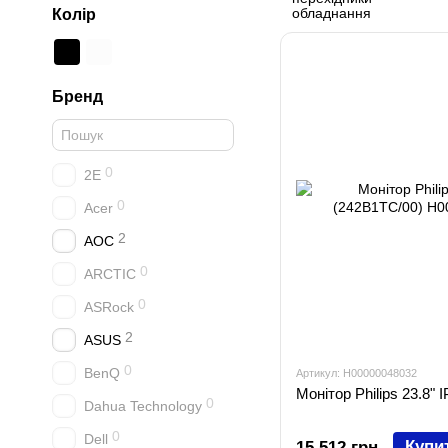
Колір
Бренд
0
2E
0
Acer
2
AOC
0
ARCTIC
0
ASRock
2
ASUS
0
BenQ
Артикул: H00000048032
Монітор Philips 23.8"
0
Dahua Technology
0
Dell
Купи
15 512 грн