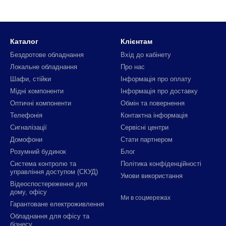
Каталог
Клієнтам
Бездротове обладнання
Вхід до кабінету
Локальне обладнання
Про нас
Шафи, стійки
Інформація про оплату
Мідні компоненти
Інформація про доставку
Оптичні компоненти
Обмін та повернення
Телефонія
Контактна інформація
Сигналізації
Сервісні центри
Домофони
Стати партнером
Розумний будинок
Блог
Система контролю та
Політика конфіденційності
управління доступом (СКУД)
Умови використання
Відеоспостереження для
дому, офісу
Ми в соцмережах
Гарантоване електроживлення
Обладнання для офісу та
бізнесу