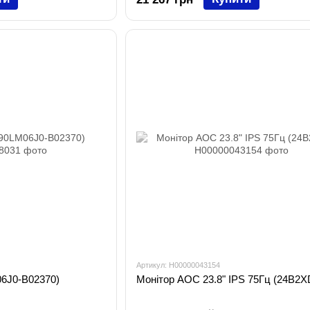
Артикул: H00000043154
6J0-B02370)
Монітор AOC 23.8" IPS 75Гц (24B2X