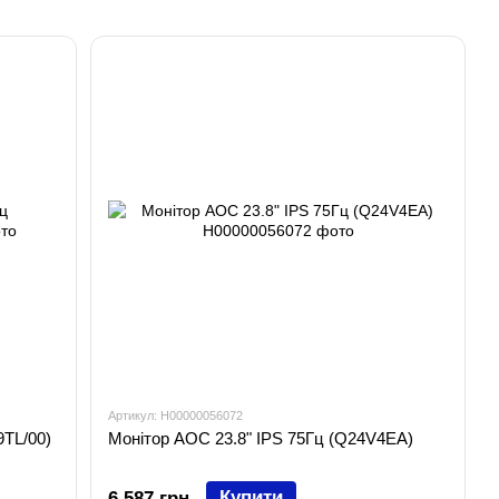
Артикул: H00000056072
9TL/00)
Монітор AOC 23.8" IPS 75Гц (Q24V4EA)
Купити
6 587 грн