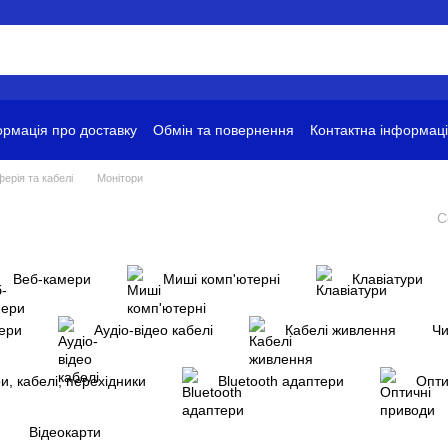
рмація про доставку
Обмін та повернення
Контактна інформац
ови використання
ерія та кабелі
Монітори
С
Веб-камери
Миші комп'ютерні
Клавіатури
дери
Аудіо-відео кабелі
Кабелі живлення
Чи
и, кабелі, перехідники
Bluetooth адаптери
Опти
Відеокарти