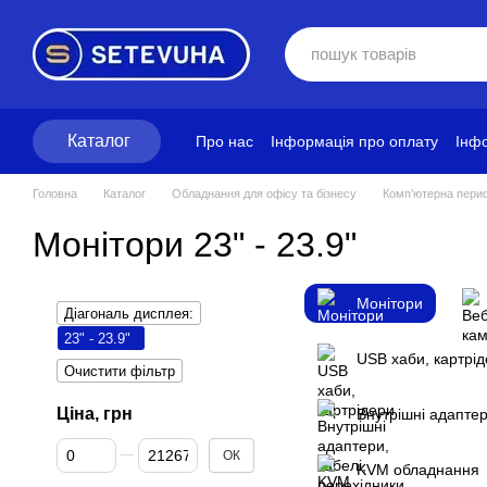
Перейти до основного контенту
Каталог
Про нас
Інформація про оплату
Інфо
Блог
Політика конфіденційності
Ум
Головна
Каталог
Обладнання для офісу та бізнесу
Комп’ютерна периф
Монітори 23" - 23.9"
Монітори
Діагональ дисплея:
23" - 23.9"
USB хаби, картрі
Очистити фільтр
Ціна, грн
Внутрішні адаптер
Від Ціна, грн
До Ціна, грн
ОК
KVM обладнання