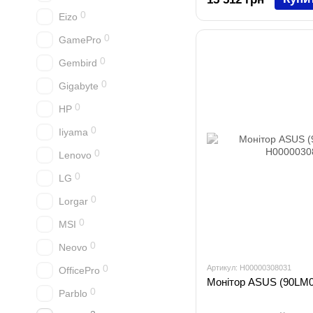
0
Eizo
0
GamePro
0
Gembird
0
Gigabyte
0
HP
0
Iiyama
0
Lenovo
0
LG
0
Lorgar
0
MSI
0
Neovo
0
Артикул: H00000308031
OfficePro
Монітор ASUS (90LM0
0
Parblo