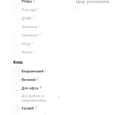
2
Philips
Ціну уточнюйте
0
ProLogiX
0
QUBE
0
Samsung
0
ViewSonic
0
Vinga
0
Xiaomi
Клас
1
Безрамковий
2
Великий
4
Для офісу
Для роботи із
0
зображеннями
2
Ігровий