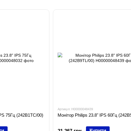
Артикул: H00000048439
 IPS 75Гц (242B1TC/00)
Монітор Philips 23.8" IPS 60Гц (242B
ти
Купити
21 267 грн