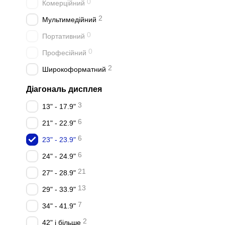
0
Комерційний
2
Мультимедійний
0
Портативний
0
Професійний
2
Широкоформатний
Діагональ дисплея
3
13" - 17.9"
6
21" - 22.9"
6
23" - 23.9"
6
24" - 24.9"
21
27" - 28.9"
13
29" - 33.9"
7
34" - 41.9"
2
42" і більше