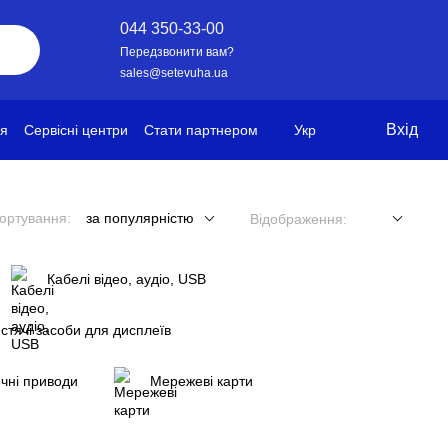
044 350-33-00
Передзвонити вам?
sales@setevuha.ua
Вхід
ія
Сервісні центри
Стати партнером
Укр
ортування:
за популярністю
Відображення:
Кабелі відео, аудіо, USB
стячі засоби для дисплеїв
чні приводи
Мережеві карти