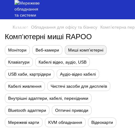
Каталог
Обладнання для офісу та бізнесу
Комп’ютерна пер
Комп'ютерні миші RAPOO
Монітори
Веб-камери
Миші комп'ютерні
Клавіатури
Кабелі відео, аудіо, USB
USB хаби, картрідери
Аудіо-відео кабелі
Кабелі живлення
Чистячі засоби для дисплеїв
Внутрішні адаптери, кабелі, перехідники
Bluetooth адаптери
Оптичні приводи
Мережеві карти
KVM обладнання
Відеокарти