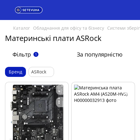
Каталог
Обладнання для офісу та бізнесу
Системи збері
Материнські плати ASRock
Фільтр
За популярністю
1
Бренд
ASRock