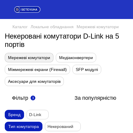
Каталог
Локальне обладнання
Мережеві комутатори
Некеровані комутатори D-Link на 5
портів
Мережеві комутатори
Медіаконвертери
Міжмережеві екрани (Firewall)
SFP модулі
Аксесуари для комутаторів
Фільтр
За популярністю
3
Бренд
D-Link
Тип комутатора
Некерований