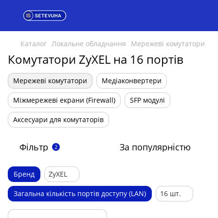
Каталог
Локальне обладнання
Мережеві комутатори
Комутатори ZyXEL на 16 портів
Мережеві комутатори
Медіаконвертери
Міжмережеві екрани (Firewall)
SFP модулі
Аксесуари для комутаторів
Фільтр
За популярністю
2
Бренд
ZyXEL
Загальна кількість портів доступу (LAN)
16 шт.