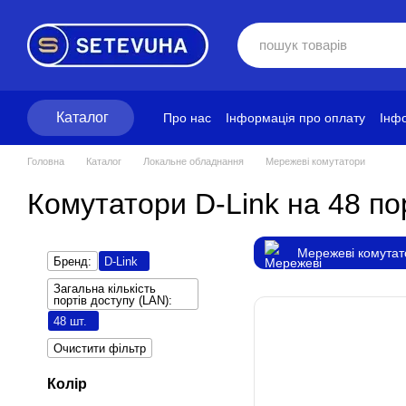
Перейти до основного контенту
Каталог
Про нас
Інформація про оплату
Інфо
Блог
Політика конфіденційності
Ум
Головна
Каталог
Локальне обладнання
Мережеві комутатори
Комутатори D-Link на 48 по
Мережеві комутат
Бренд:
D-Link
Загальна кількість
портів доступу (LAN):
48 шт.
Очистити фільтр
Колір