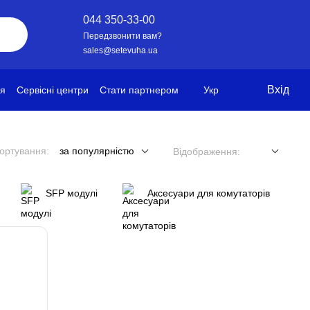
044 350-33-00
Передзвонити вам?
sales@setevuha.ua
Вхід
ія
Сервісні центри
Стати партнером
Укр
ортування:
за популярністю
Відображення:
SFP модулі
Аксесуари для комутаторів