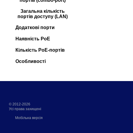
портів (combo-port)
Загальна кількість
портів доступу (LAN)
Додаткові порти
Наявність PoE
Кількість PoE-портів
Особливості
© 2012-2026
Усі права захищені
Мобільна версія