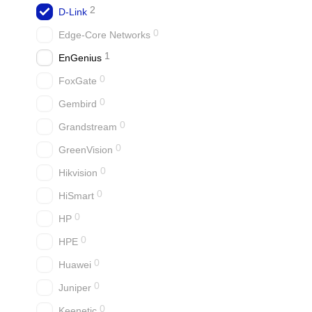
2
D-Link
0
Edge-Core Networks
1
EnGenius
0
FoxGate
0
Gembird
0
Grandstream
0
GreenVision
0
Hikvision
0
HiSmart
0
HP
0
HPE
0
Huawei
0
Juniper
0
Keenetic