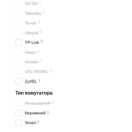
0
SICSO
0
Teltonika
0
Tenda
0
Ubiquiti
3
TP-Link
0
Utepo
0
Vivotek
0
VOLTRONIC
1
ZyXEL
Тип комутатора
0
Некерований
1
Керований
1
Smart