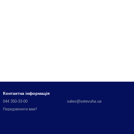
Контактна інформація
044 350-33-00
sales@setevuha.ua
Передзвонити вам?