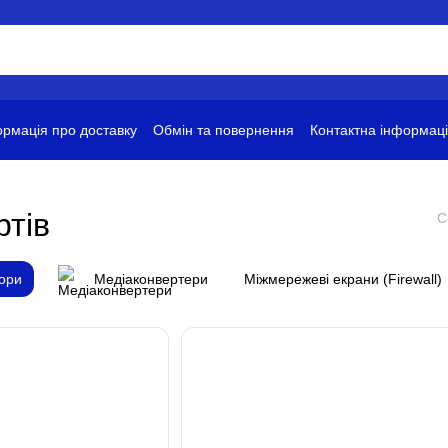
рмація про доставку
Обмін та повернення
Контактна інформац
ови використання
ртів
С
ори
Медіаконвертери
Міжмережеві екрани (Firewall)