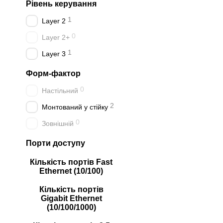
Рівень керування
1
Layer 2
0
Layer 2+
1
Layer 3
Форм-фактор
0
Настільний
2
Монтований у стійку
0
Зовнішній
Порти доступу
Кількість портів Fast
Ethernet (10/100)
Кількість портів
Gigabit Ethernet
(10/100/1000)