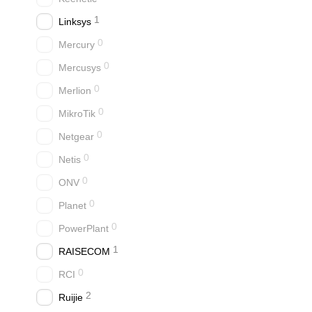
1
Linksys
0
Mercury
0
Mercusys
0
Merlion
0
MikroTik
0
Netgear
0
Netis
0
ONV
0
Planet
0
PowerPlant
1
RAISECOM
0
RCI
2
Ruijie