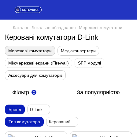
Каталог
Локальне обладнання
Мережеві комутатори
Керовані комутатори D-Link
Мережеві комутатори
Медіаконвертери
Міжмережеві екрани (Firewall)
SFP модулі
Аксесуари для комутаторів
Фільтр
За популярністю
2
Бренд
D-Link
Тип комутатора
Керований