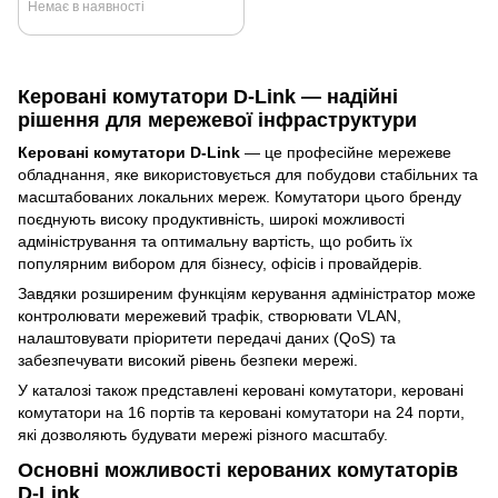
Немає в наявності
Керовані комутатори D-Link — надійні
рішення для мережевої інфраструктури
Керовані комутатори D-Link
— це професійне мережеве
обладнання, яке використовується для побудови стабільних та
масштабованих локальних мереж. Комутатори цього бренду
поєднують високу продуктивність, широкі можливості
адміністрування та оптимальну вартість, що робить їх
популярним вибором для бізнесу, офісів і провайдерів.
Завдяки розширеним функціям керування адміністратор може
контролювати мережевий трафік, створювати VLAN,
налаштовувати пріоритети передачі даних (QoS) та
забезпечувати високий рівень безпеки мережі.
У каталозі також представлені
керовані комутатори
,
керовані
комутатори на 16 портів
та
керовані комутатори на 24 порти
,
які дозволяють будувати мережі різного масштабу.
Основні можливості керованих комутаторів
D-Link