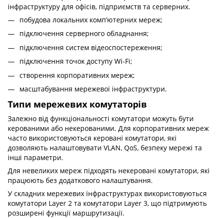
інфраструктуру для офісів, підприємств та серверних.
побудова локальних комп’ютерних мереж;
підключення серверного обладнання;
підключення систем відеоспостереження;
підключення точок доступу Wi-Fi;
створення корпоративних мереж;
масштабування мережевої інфраструктури.
Типи мережевих комутаторів
Залежно від функціональності комутатори можуть бути
керованими або некерованими. Для корпоративних мереж
часто використовуються
керовані комутатори
, які
дозволяють налаштовувати VLAN, QoS, безпеку мережі та
інші параметри.
Для невеликих мереж підходять
некеровані комутатори
, які
працюють без додаткового налаштування.
У складних мережевих інфраструктурах використовуються
комутатори Layer 2
та
комутатори Layer 3
, що підтримують
розширені функції маршрутизації.