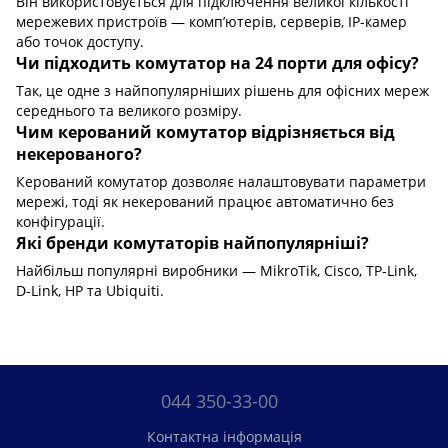
Він використовується для підключення великої кількості
мережевих пристроїв — комп’ютерів, серверів, IP-камер
або точок доступу.
Чи підходить комутатор на 24 порти для офісу?
Так, це одне з найпопулярніших рішень для офісних мереж
середнього та великого розміру.
Чим керований комутатор відрізняється від
некерованого?
Керований комутатор дозволяє налаштовувати параметри
мережі, тоді як некерований працює автоматично без
конфігурації.
Які бренди комутаторів найпопулярніші?
Найбільш популярні виробники — MikroTik, Cisco, TP-Link,
D-Link, HP та Ubiquiti.
044 350-33-00
Контактна інформація