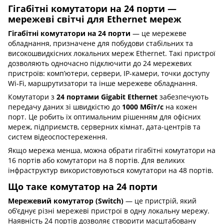
Гігабітні комутатори на 24 порти —
мережеві світчі для Ethernet мереж
Гігабітні комутатори на 24 порти
— це мережеве
обладнання, призначене для побудови стабільних та
високошвидкісних локальних мереж Ethernet. Такі пристрої
дозволяють одночасно підключити до 24 мережевих
пристроїв: комп’ютери, сервери, IP-камери, точки доступу
Wi-Fi, маршрутизатори та інше мережеве обладнання.
Комутатори з
24 портами Gigabit Ethernet
забезпечують
передачу даних зі швидкістю до
1000 Мбіт/с
на кожен
порт. Це робить їх оптимальним рішенням для офісних
мереж, підприємств, серверних кімнат, дата-центрів та
систем відеоспостереження.
Якщо мережа менша, можна обрати
гігабітні комутатори на
16 портів
або
комутатори на 8 портів
. Для великих
інфраструктур використовуються
комутатори на 48 портів
.
Що таке комутатор на 24 порти
Мережевий комутатор (Switch)
— це пристрій, який
об’єднує різні мережеві пристрої в одну локальну мережу.
Наявність 24 портів дозволяє створити масштабовану