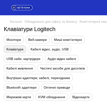
Каталог
Обладнання для офісу та бізнесу
Комп’ютерна пер
Клавіатури Logitech
Монітори
Веб-камери
Миші комп'ютерні
Клавіатури
Кабелі відео, аудіо, USB
USB хаби, картрідери
Аудіо-відео кабелі
Кабелі живлення
Чистячі засоби для дисплеїв
Внутрішні адаптери, кабелі, перехідники
Bluetooth адаптери
Оптичні приводи
Мережеві карти
KVM обладнання
Відеокарти