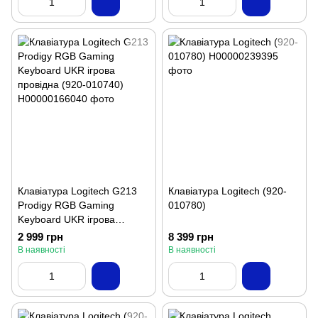
Клавіатура Logitech G213
Клавіатура Logitech (920-
Prodigy RGB Gaming
010780)
Keyboard UKR ігрова
провідна (920-010740)
2 999 грн
8 399 грн
В наявності
В наявності