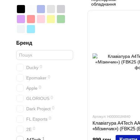
Бренд
0
Ducky
0
Epomaker
0
Apple
0
GLORIOUS
0
Dark Project
Артикул: H00000184840
0
FL Esports
Клавіатура A4Tech AA
0
«Мізинчик») (FBK25 (B
2E
1
Купити
899 грн
A4Tech