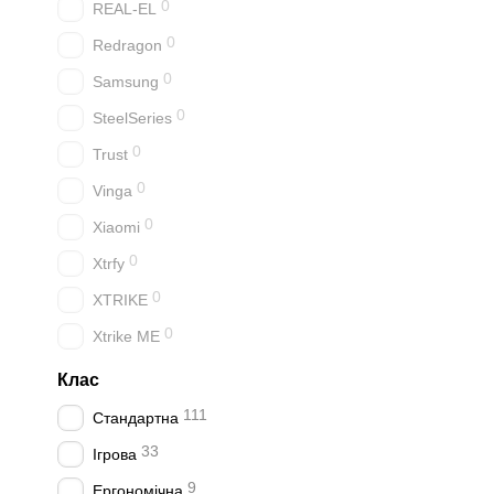
0
REAL-EL
0
Redragon
0
Samsung
0
SteelSeries
0
Trust
0
Vinga
0
Xiaomi
0
Xtrfy
0
XTRIKE
0
Xtrike ME
Клас
111
Стандартна
33
Ігрова
9
Ергономічна