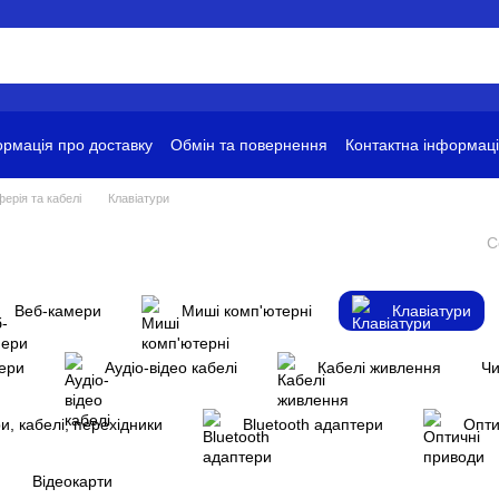
рмація про доставку
Обмін та повернення
Контактна інформац
ови використання
ерія та кабелі
Клавіатури
С
Веб-камери
Миші комп'ютерні
Клавіатури
дери
Аудіо-відео кабелі
Кабелі живлення
Чи
и, кабелі, перехідники
Bluetooth адаптери
Опти
Відеокарти