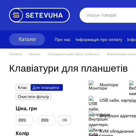
Перейти до основного контенту
Каталог
Про нас
Інформація про оплату
Інфо
Блог
Політика конфіденційності
Ум
Головна
Каталог
Обладнання для офісу та бізнесу
Комп’ютерна периф
Клавіатури для планшетів
Монітори
Клас:
Для планшета
Очистити фільтр
USB хаби, картрі
Ціна, грн
Внутрішні адаптер
Від Ціна, грн
До Ціна, грн
ОК
KVM обладнання
Колір