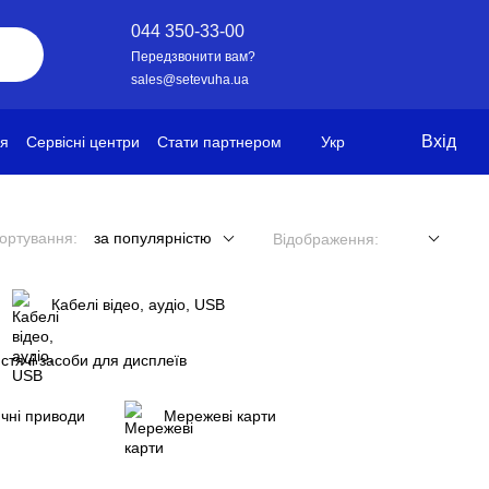
044 350-33-00
Передзвонити вам?
sales@setevuha.ua
Вхід
ія
Сервісні центри
Стати партнером
Укр
ортування:
за популярністю
Відображення:
Кабелі відео, аудіо, USB
стячі засоби для дисплеїв
чні приводи
Мережеві карти