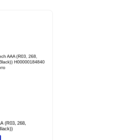
A (R03, 268,
lack))