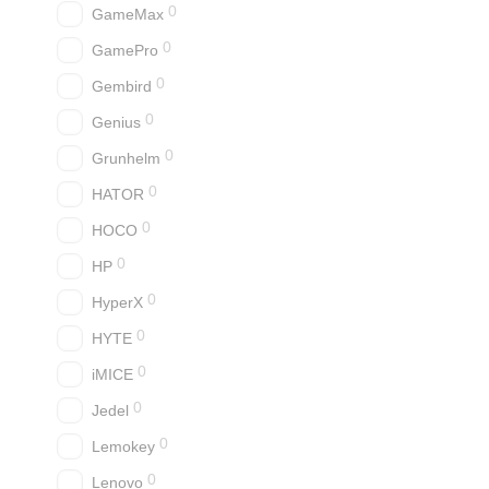
0
GameMax
0
GamePro
0
Gembird
0
Genius
0
Grunhelm
0
HATOR
0
HOCO
0
HP
0
HyperX
0
HYTE
0
iMICE
0
Jedel
0
Lemokey
0
Lenovo