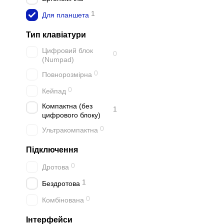
1
Для планшета
Тип клавіатури
Цифровий блок
0
(Numpad)
0
Повнорозмірна
0
Кейпад
Компактна (без
1
цифрового блоку)
0
Ультракомпактна
Підключення
0
Дротова
1
Бездротова
0
Комбінована
Інтерфейси