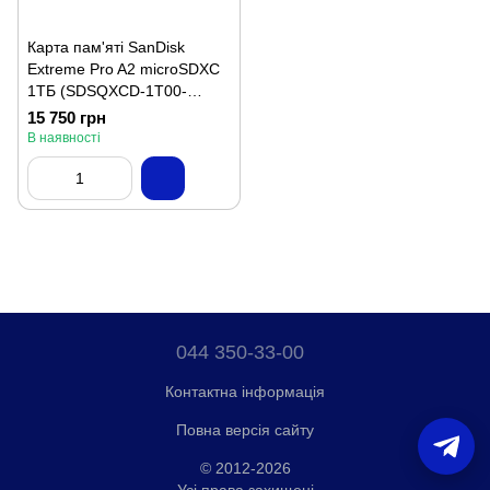
Карта пам'яті SanDisk
Extreme Pro A2 microSDXC
1ТБ (SDSQXCD-1T00-
GN6MA)
15 750 грн
В наявності
044 350-33-00
Контактна інформація
Повна версія сайту
© 2012-2026