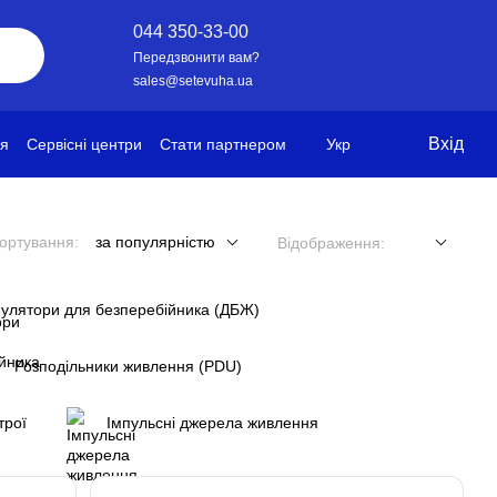
044 350-33-00
Передзвонити вам?
sales@setevuha.ua
Вхід
ія
Сервісні центри
Стати партнером
Укр
ортування:
за популярністю
Відображення:
улятори для безперебійника (ДБЖ)
Розподільники живлення (PDU)
трої
Імпульсні джерела живлення