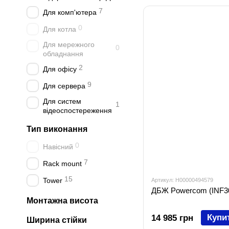
7
Для комп'ютера
0
Для котла
Для мережного
0
обладнання
2
Для офісу
9
Для сервера
Для систем
1
відеоспостереження
Тип виконання
0
Навісний
7
Rack mount
15
Tower
Артикул: H00000494579
ДБЖ Powercom (INF3
Монтажна висота
Купи
14 985 грн
Ширина стійки