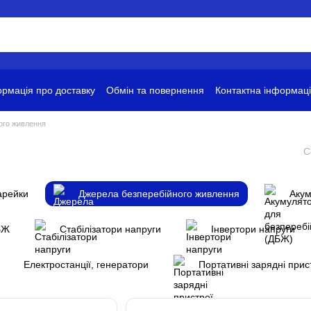
рмація про доставку
Обмін та повернення
Контактна інформац
ови використання
ого живлення
С
арейки
Джерела безперебійного живлення
Акум
БЖ
Стабілізатори напруги
Інвертори напруги
Електростанції, генератори
Портативні зарядні прис