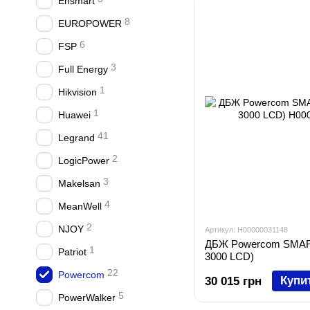
Ensmart
8
EUROPOWER
6
FSP
3
Full Energy
1
Hikvision
1
Huawei
41
Legrand
2
LogicPower
3
Makelsan
4
MeanWell
2
NJOY
Артикул: H00000031148
ДБЖ Powercom SMAR
1
Patriot
3000 LCD)
22
Powercom
Купи
30 015 грн
5
PowerWalker