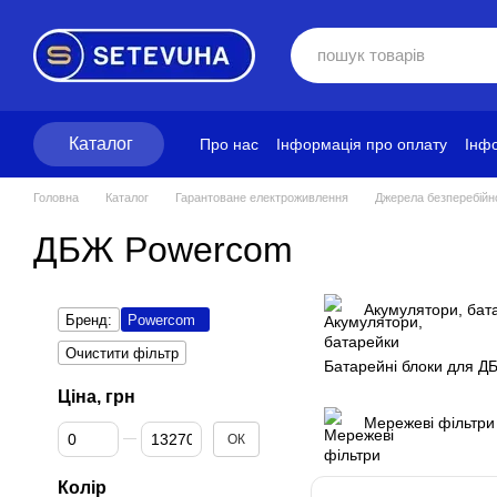
Перейти до основного контенту
Каталог
Про нас
Інформація про оплату
Інфо
Блог
Політика конфіденційності
Ум
Головна
Каталог
Гарантоване електроживлення
Джерела безперебійн
ДБЖ Powercom
Акумулятори, бат
Бренд:
Powercom
Очистити фільтр
Батарейні блоки для Д
Ціна, грн
Мережеві фільтри
Від Ціна, грн
До Ціна, грн
ОК
Колір