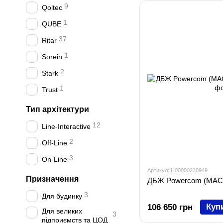
9
Qoltec
1
QUBE
37
Ritar
1
Sorein
2
Stark
1
Trust
Тип архітектури
12
Line-Interactive
2
Off-Line
3
On-Line
Артикул: H00000230949
Призначення
ДБЖ Powercom (MAC-
3
Для будинку
Куп
106 650 грн
Для великих
3
підприємств та ЦОД