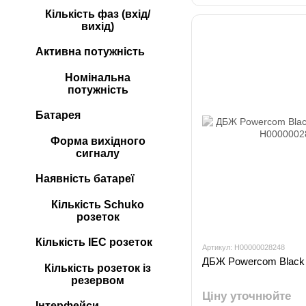
Кількість фаз (вхід/
вихід)
Активна потужність
Номінальна
потужність
Батарея
Форма вихідного
сигналу
Наявність батареї
Кількість Schuko
розеток
Кількість IEC розеток
Артикул: H00000028248
ДБЖ Powercom Black 
Кількість розеток із
резервом
Ціну уточнюйте
Інтерфейси