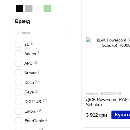
Бренд
1
2E
1
Andes
31
APC
1
Armac
25
Delta
1
Deye
Артикул: H00000004485
ДБЖ Powercom RAPT
10
DIGITUS
Schuko)
39
Eaton
Купит
3 912 грн
4
EnerGenie
3