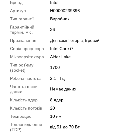
Бренд
Intel
Артикул
H00000239396
Тип гарантії
Виробник
Гарантійний
36
термін, міс.
Призначення
Для комп'ютерів
,
Ігровий
Серія процесора
Intel Core i7
Мікроархітектура
Alder Lake
Тип роз'єму
1700
(socket)
Робоча частота
2.1 ГГц
Частота шини
Немає даних
даних
Кількість ядер
8 ядер
Кількість потоків
20
Техпроцес
10 нм
Тепловиділення
від 51 до 70 Вт
(TDP)