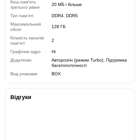
Кеш-пам'ять
20 МБ і більше
третього рівня
Тип пам'яті
DDR4, DDR5
Максимальний
128 ГБ
обсяг
Кількість каналів
2
пам'яті
Графічне ядро
Ні
Додатково
Авторозгін (режим Turbo), Підтримка
багатопоточності
Вид упаковки
BOX
Відгуки