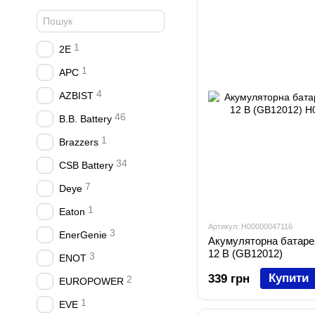
1
2E
1
APC
4
AZBIST
46
B.B. Battery
1
Brazzers
34
CSB Battery
7
Deye
1
Eaton
Артикул: H00000047116
3
EnerGenie
Акумуляторна батаре
12 В (GB12012)
3
ENOT
Купити
339 грн
2
EUROPOWER
1
EVE