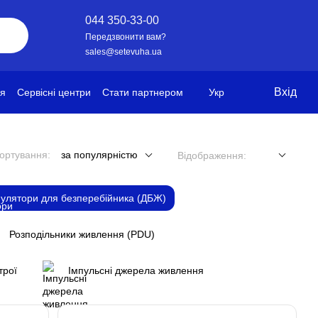
044 350-33-00
Передзвонити вам?
sales@setevuha.ua
Вхід
ія
Сервісні центри
Стати партнером
Укр
ортування:
за популярністю
Відображення:
улятори для безперебійника (ДБЖ)
Розподільники живлення (PDU)
трої
Імпульсні джерела живлення