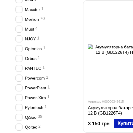
1
Maxxter
70
Merlion
4
Must
1
NJOY
1
Optonica
1
Orbus
1
PANTEC
1
Powercom
1
PowerPlant
1
Power-Xtra
Артикул: H00000348615
1
Pylontech
Акумуляторна батаре
12 В (GB1226T4)
39
QiSuo
Купит
3 150 грн
2
Qoltec