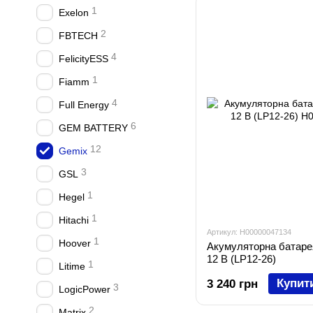
1
Exelon
2
FBTECH
4
FelicityESS
1
Fiamm
4
Full Energy
6
GEM BATTERY
12
Gemix
3
GSL
1
Hegel
1
Hitachi
Артикул: H00000047134
1
Hoover
Акумуляторна батаре
12 В (LP12-26)
1
Litime
Купит
3 240 грн
3
LogicPower
2
Matrix