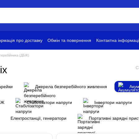
рмація про доставку
Обмін та повернення
Контактна інформац
ови використання
перебійника (ДБЖ)
ix
С
арейки
Джерела безперебійного живлення
Акум
БЖ
Стабілізатори напруги
Інвертори напруги
Електростанції, генератори
Портативні зарядні прис