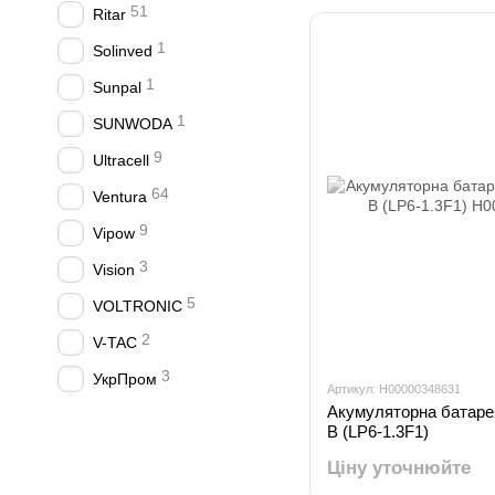
51
Ritar
1
Solinved
1
Sunpal
1
SUNWODA
9
Ultracell
64
Ventura
9
Vipow
3
Vision
5
VOLTRONIC
2
V-TAC
3
УкрПром
Артикул: H00000348631
Акумуляторна батаре
В (LP6-1.3F1)
Ціну уточнюйте