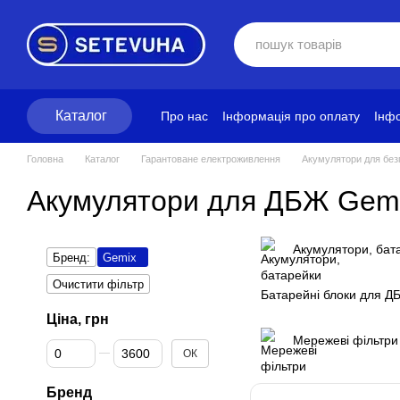
Перейти до основного контенту
Каталог
Про нас
Інформація про оплату
Інфо
Блог
Політика конфіденційності
Ум
Головна
Каталог
Гарантоване електроживлення
Акумулятори для без
Акумулятори для ДБЖ Gem
Акумулятори, бат
Бренд:
Gemix
Очистити фільтр
Батарейні блоки для Д
Ціна, грн
Мережеві фільтри
Від Ціна, грн
До Ціна, грн
ОК
Бренд