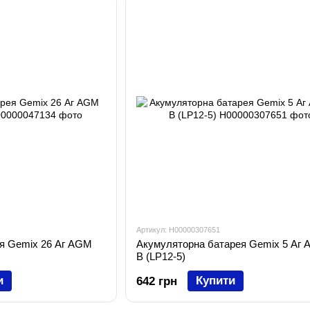
Артикул: H00000307651
я Gemix 26 Аг AGM
Акумуляторна батарея Gemix 5 Аг 
В (LP12-5)
и
Купити
642 грн