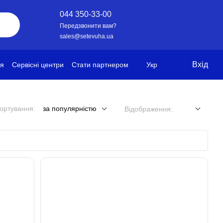
044 350-33-00
Передзвонити вам?
sales@setevuha.ua
Вхід
ія
Сервісні центри
Стати партнером
Укр
ортування:
за популярністю
Відображення: