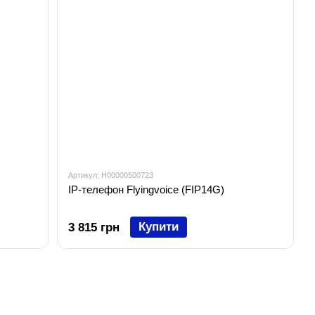
Артикул: H00000500723
IP-телефон Flyingvoice (FIP14G)
Купити
3 815 грн