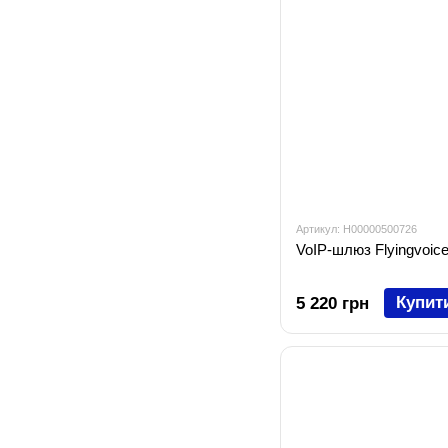
Артикул: H00000500726
VoIP-шлюз Flyingvoic
Купит
5 220 грн