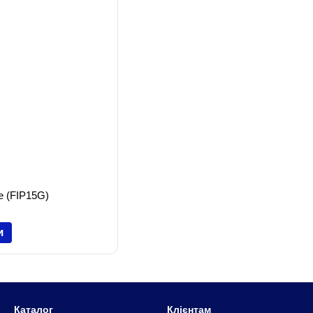
e (FIP15G)
и
Каталог
Клієнтам