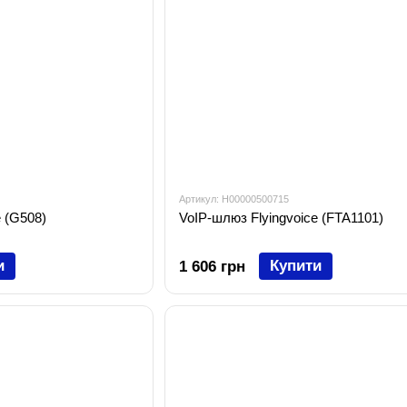
Артикул: H00000500715
e (G508)
VoIP-шлюз Flyingvoice (FTA1101)
и
Купити
1 606 грн