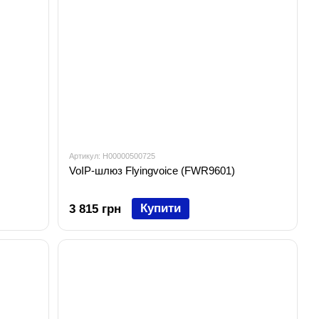
Артикул: H00000500725
VoIP-шлюз Flyingvoice (FWR9601)
Купити
3 815 грн