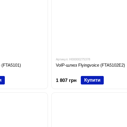
Артикул: H00000275378
e (FTA5101)
VoIP-шлюз Flyingvoice (FTA5102Е2)
и
Купити
1 807 грн