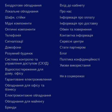
Бездротове обладнання
Вхід до кабінету
Локальне обладнання
Про нас
Шафи, стійки
Інформація про оплату
Мідні компоненти
Інформація про доставку
Оптичні компоненти
Обмін та повернення
Телефонія
Контактна інформація
Сигналізації
Сервісні центри
Домофони
Стати партнером
Розумний будинок
Блог
Система контролю та
Політика конфіденційності
управління доступом (СКУД)
Умови використання
Відеоспостереження для
дому, офісу
Ми в соцмережах
Гарантоване електроживлення
Обладнання для офісу та
бізнесу
Електромонтажне обладнання
Обладнання для майнінгу
Бренди