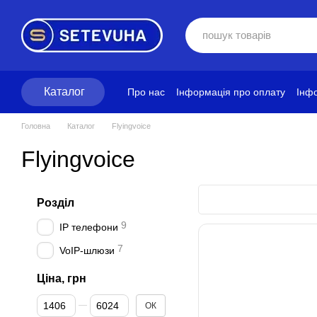
Перейти до основного контенту
Каталог
Про нас
Інформація про оплату
Інфо
Блог
Політика конфіденційності
Ум
Головна
Каталог
Flyingvoice
Flyingvoice
Розділ
9
IP телефони
7
VoIP-шлюзи
Ціна, грн
Від Ціна, грн
До Ціна, грн
ОК