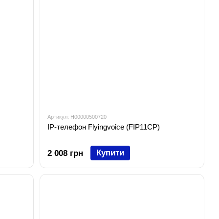
Артикул: H00000500720
IP-телефон Flyingvoice (FIP11CP)
Купити
2 008 грн