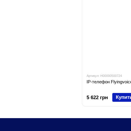
Артикул: H00000500724
IP-телефон Flyingvoic
Купит
5 622 грн