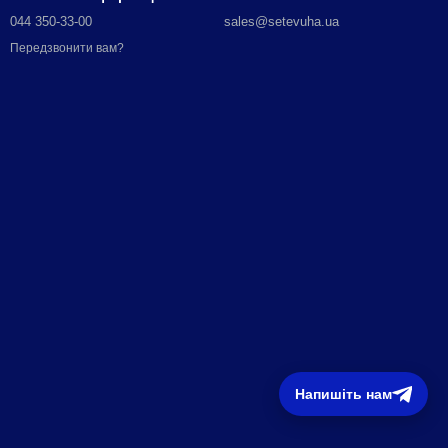
044 350-33-00
sales@setevuha.ua
Передзвонити вам?
Напишіть нам