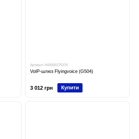
Артикул: H00000275379
VoIP-шлюз Flyingvoice (G504)
Купити
3 012 грн