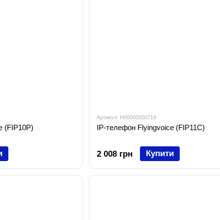
Артикул: H00000500719
e (FIP10P)
IP-телефон Flyingvoice (FIP11C)
и
Купити
2 008 грн