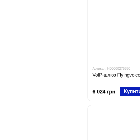
Артикул: H00000275380
VoIP-шлюз Flyingvoic
Купит
6 024 грн