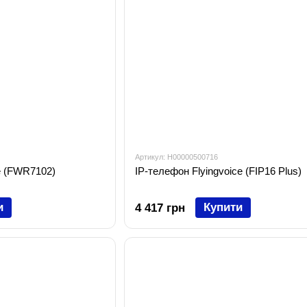
Артикул: H00000500716
e (FWR7102)
IP-телефон Flyingvoice (FIP16 Plus)
и
Купити
4 417 грн