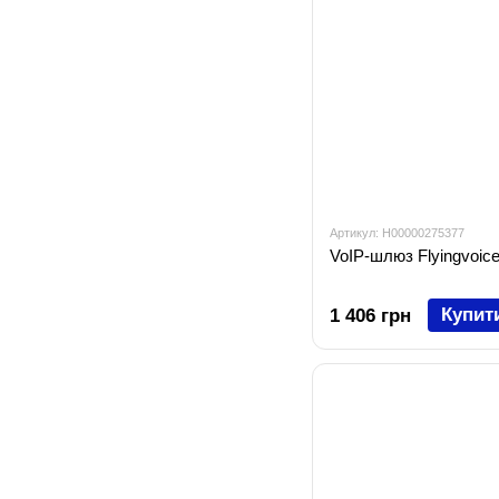
Артикул: H00000275377
VoIP-шлюз Flyingvoic
Купит
1 406 грн