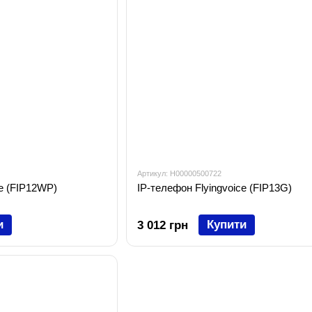
Артикул: H00000500722
ce (FIP12WP)
IP-телефон Flyingvoice (FIP13G)
и
Купити
3 012 грн