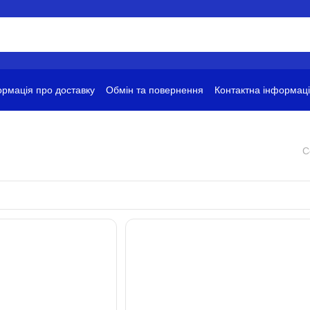
рмація про доставку
Обмін та повернення
Контактна інформац
ови використання
С