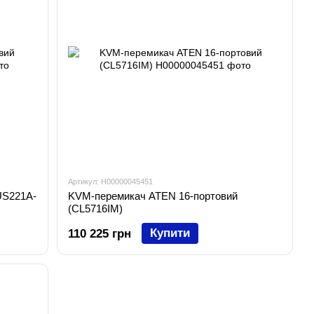
Артикул: H00000045451
US221A-
KVM-перемикач ATEN 16-портовий
(CL5716IM)
Купити
110 225 грн