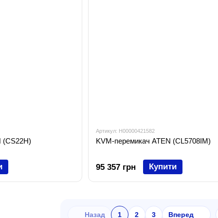
Артикул: H00000421582
 (CS22H)
KVM-перемикач ATEN (CL5708IM)
и
Купити
95 357 грн
Назад
1
2
3
Вперед