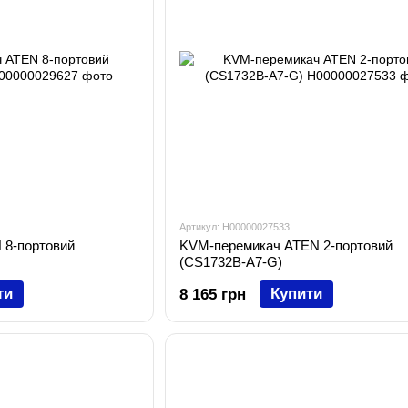
Артикул: H00000027533
 8-портовий
KVM-перемикач ATEN 2-портовий
(CS1732B-A7-G)
ти
Купити
8 165 грн