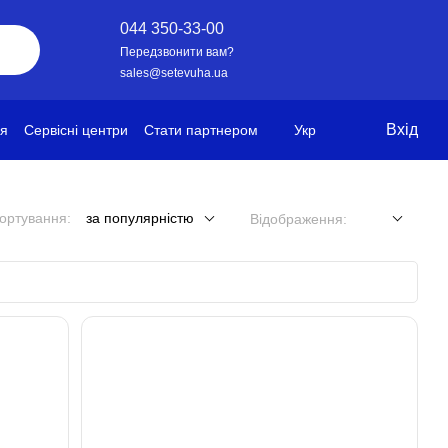
044 350-33-00
Передзвонити вам?
sales@setevuha.ua
Вхід
ія
Сервісні центри
Стати партнером
Укр
ортування:
за популярністю
Відображення: