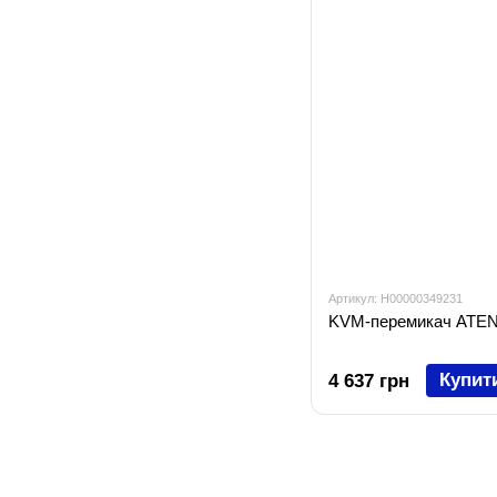
Артикул: H00000349231
KVM-перемикач ATEN
Купит
4 637 грн