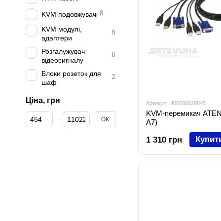
8
KVM подовжувачі
KVM модулі,
8
адаптери
Розгалужувач
6
відеосигналу
Блоки розеток для
2
шаф
Ціна, грн
Артикул: H00000028845
KVM-перемикач ATEN 
Від Ціна, грн
До Ціна, грн
ОК
A7)
Купит
1 310 грн