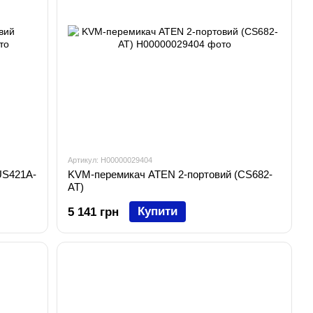
Артикул: H00000029404
US421A-
KVM-перемикач ATEN 2-портовий (CS682-
AT)
Купити
5 141 грн