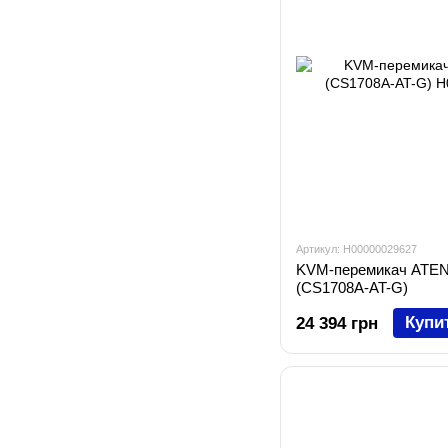
Артикул: H00000029627
KVM-перемикач ATEN
(CS1708A-AT-G)
Купи
24 394 грн