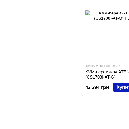
Артикул: H00000028682
KVM-перемикач ATEN
(CS1708I-AT-G)
Купи
43 294 грн