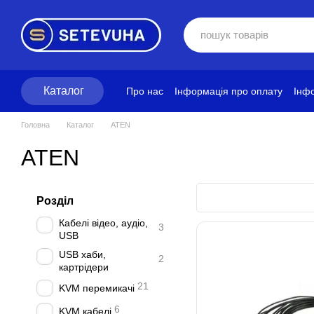
Перейти до основного контенту
Каталог
Про нас
Інформація про оплату
Інфо
Блог
Політика конфіденційності
Ум
Головна
Каталог
ATEN
ATEN
Розділ
Кабелі відео, аудіо,
3
USB
USB хаби,
2
картрідери
21
KVM перемикачі
6
KVM кабелі