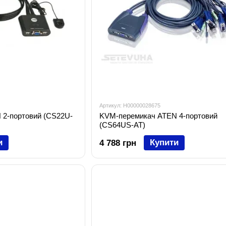
Артикул: H00000028675
2-портовий (CS22U-
KVM-перемикач ATEN 4-портовий
(CS64US-AT)
и
Купити
4 788 грн