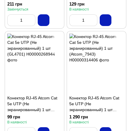
(Atcom_3796)
211 грн
129 грн
Закінчується
В наявності
Конектор RJ-45 Atcom Cat
Конектор RJ-45 Atcom Cat
5e UTP (Не
5e UTP (Не
экранированный) 1 шт
экранированный) 1 шт
(GL4701)
(Atcom_7943)
99 грн
1 290 грн
В наявності
В наявності