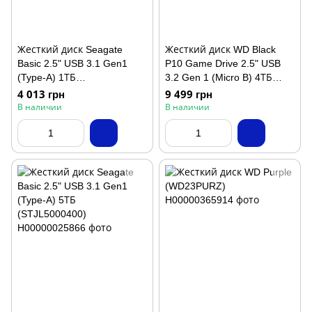
Жесткий диск Seagate
Жесткий диск WD Black
Basic 2.5" USB 3.1 Gen1
P10 Game Drive 2.5" USB
(Type-A) 1ТБ
3.2 Gen 1 (Micro B) 4ТБ
(STJL1000400)
(WDBA3A0040BBK-WESN)
4 013 грн
9 499 грн
В наличии
В наличии