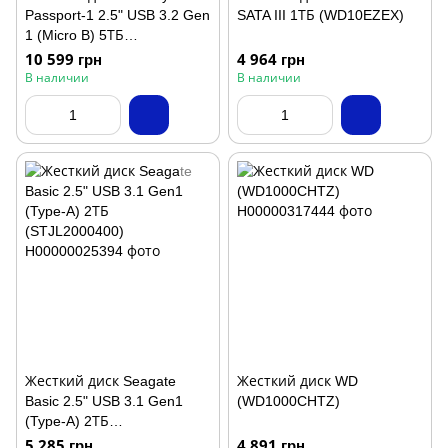
Passport-1 2.5" USB 3.2 Gen
SATA III 1ТБ (WD10EZEX)
1 (Micro B) 5ТБ
(WDBPKJ0050BBK-WESN)
10 599 грн
4 964 грн
В наличии
В наличии
Жесткий диск Seagate
Жесткий диск WD
Basic 2.5" USB 3.1 Gen1
(WD1000CHTZ)
(Type-A) 2ТБ
(STJL2000400)
5 285 грн
4 891 грн