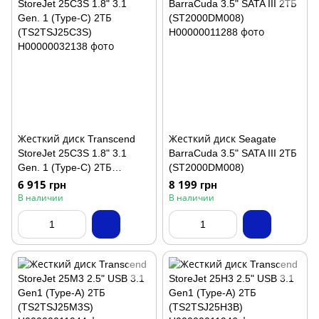
Жесткий диск Transcend
Жесткий диск Seagate
StoreJet 25C3S 1.8" 3.1
BarraCuda 3.5" SATA III 2ТБ
Gen. 1 (Type-C) 2ТБ
(ST2000DM008)
(TS2TSJ25C3S)
6 915 грн
8 199 грн
В наличии
В наличии