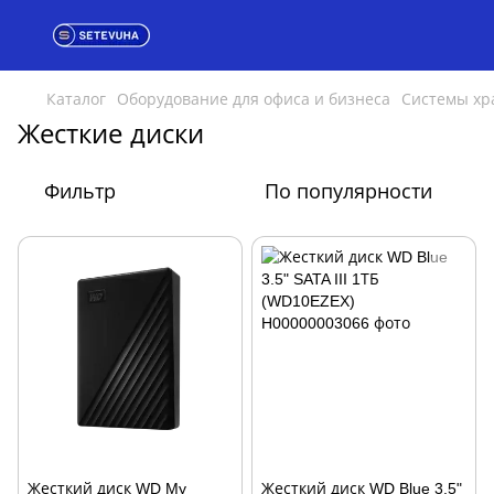
Каталог
Оборудование для офиса и бизнеса
Системы хр
Жесткие диски
Фильтр
По популярности
Жесткий диск WD My
Жесткий диск WD Blue 3.5"