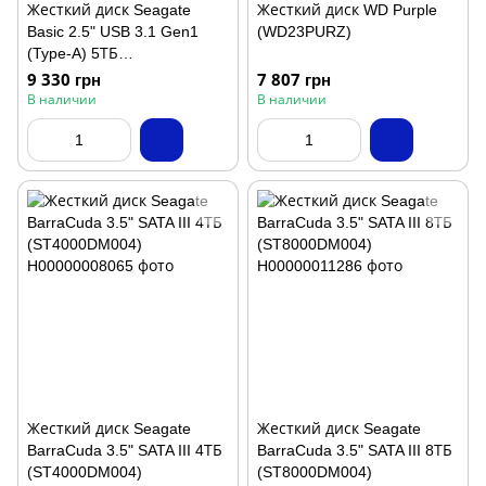
Жесткий диск Seagate
Жесткий диск WD Purple
Basic 2.5" USB 3.1 Gen1
(WD23PURZ)
(Type-A) 5ТБ
(STJL5000400)
9 330 грн
7 807 грн
В наличии
В наличии
Жесткий диск Seagate
Жесткий диск Seagate
BarraCuda 3.5" SATA III 4ТБ
BarraCuda 3.5" SATA III 8ТБ
(ST4000DM004)
(ST8000DM004)