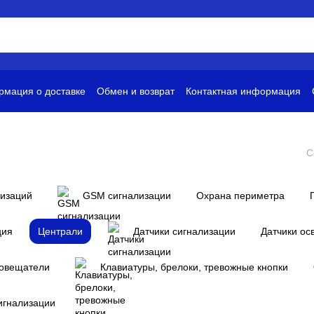
мация о доставке
Обмен и возврат
Контактная информация
и
Условия использования
С
лизаций
GSM сигнализации
Охрана периметра
ция
Централи
Датчики сигнализации
Датчики ос
повещатели
Клавиатуры, брелоки, тревожные кнопки
игнализации