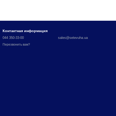
Контактная информация
044 350-33-00
sales@setevuha.ua
Перезвонить вам?