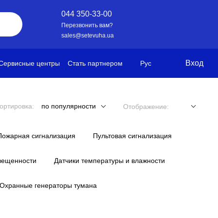
044 350-33-00
Перезвонить вам?
sales@setevuha.ua
Вход
Сервисные центры
Стать партнером
Рус
ортировка:
по популярности
Отображение:
Пожарная сигнализация
Пультовая сигнализация
вещенности
Датчики температуры и влажности
Охранные генераторы тумана