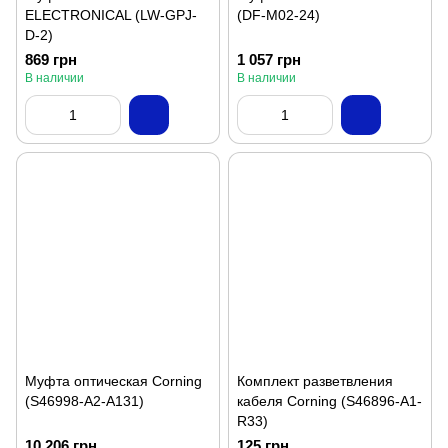
ELECTRONICAL (LW-GPJ-
(DF-M02-24)
D-2)
869 грн
1 057 грн
В наличии
В наличии
Муфта оптическая Corning
Комплект разветвления
(S46998-A2-A131)
кабеля Corning (S46896-A1-
R33)
10 206 грн
125 грн