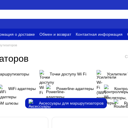
мация о доставке
Обмен и возврат
Контактная информация
и
Условия использования
рутизаторов
аторов
С
Маршрутизаторы
Точки доступу Wi Fi
Усилители 
WiFi адаптеры
Powerline-адаптеры
Контро
SM шлюзы
Аксессуары для маршрутизаторов
R