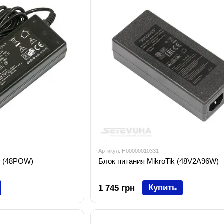
Артикул: H00000010331
k (48POW)
Блок питания MikroTik (48V2A96W)
Купить
1 745 грн