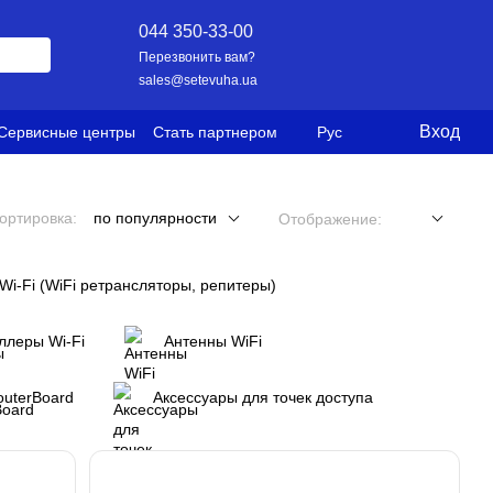
044 350-33-00
Перезвонить вам?
sales@setevuha.ua
Вход
Сервисные центры
Стать партнером
Рус
ортировка:
по популярности
Отображение:
Wi-Fi (WiFi ретрансляторы, репитеры)
ллеры Wi-Fi
Антенны WiFi
outerBoard
Аксессуары для точек доступа