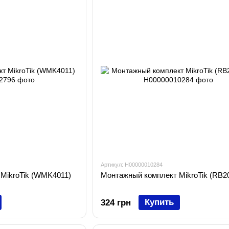
Артикул: H00000010284
MikroTik (WMK4011)
Монтажный комплект MikroTik (RB2
Купить
324 грн