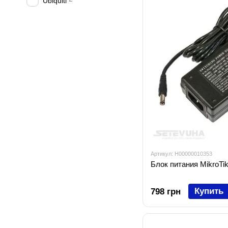
Ubiquiti
Артикул: H00000010353
Блок питания MikroTi
Купить
798 грн