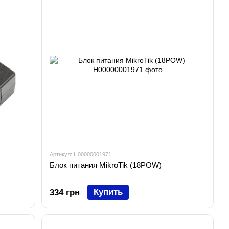
Артикул: H00000001971
Блок питания MikroTik (18POW)
Купить
334 грн