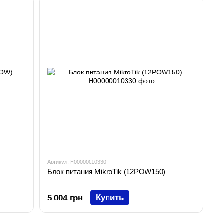
Артикул: H00000010330
Блок питания MikroTik (12POW150)
Купить
5 004 грн