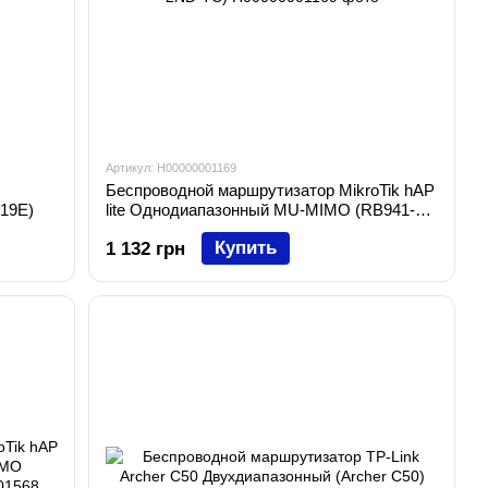
Артикул: H00000001169
Беспроводной маршрутизатор MikroTik hAP
19E)
lite Однодиапазонный MU-MIMO (RB941-
2ND-TC)
Купить
1 132 грн