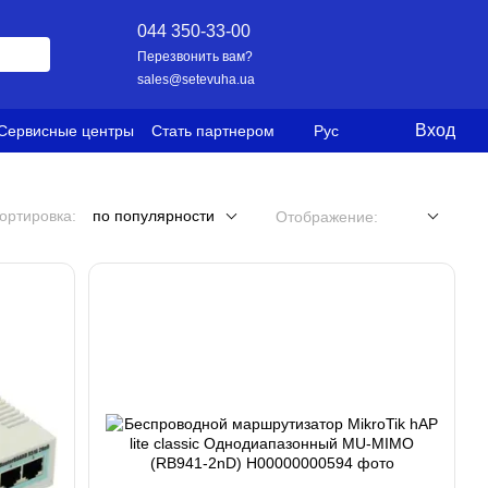
044 350-33-00
Перезвонить вам?
sales@setevuha.ua
Вход
Сервисные центры
Стать партнером
Рус
ортировка:
по популярности
Отображение: