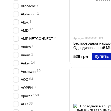
7
Allocacoc
1
Alphacool
1
Altek
69
AMD
2
AMP NETCONNECT
Артикул: H00000001119
Беспроводной маршру
1
Andes
Однодиапазонный MU
1
Anern
Купить
529 грн
14
Anker
10
Ansmann
64
AOC
3
AOPEN
150
Apacer
36
APC