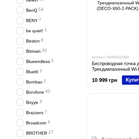
Belkin
54
BenQ
7
BENY
1
be quiet!
8
Beston
33
Bitmain
Артикул: H00000115450
5
Blueendless
Беспроводная точка д
Трехдиапазонный Wi
3
Bluetti
(DECO-X60-2-PACK)
Купи
10 999 грн
2
Bombax
40
Borofone
3
Boyye
7
Brazzers
4
Broadcom
27
BROTHER