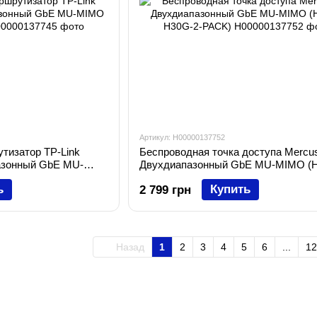
Артикул: H00000137752
тизатор TP-Link
Беспроводная точка доступа Mercu
азонный GbE MU-
Двухдиапазонный GbE MU-MIMO (
H30G-2-PACK)
ь
Купить
2 799 грн
Назад
1
2
3
4
5
6
...
12