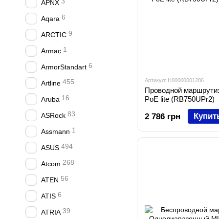
3
APNX
6
Aqara
9
ARCTIC
1
Armac
6
ArmorStandart
Артикул: H00000001286
455
Artline
Проводной маршрутиз
16
PoE lite (RB750UPr2)
Aruba
83
ASRock
Купит
2 786 грн
1
Assmann
494
ASUS
268
Atcom
56
ATEN
6
ATIS
39
ATRIA