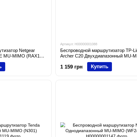
Артикул: H00000001088
тизатор Netgear
Беспроводной маршрутизатор TP-Li
E MU-MIMO (RAX120-
Archer C20 Двухдиапазонный MU-
(Archer C20)
ь
Купить
1 159 грн