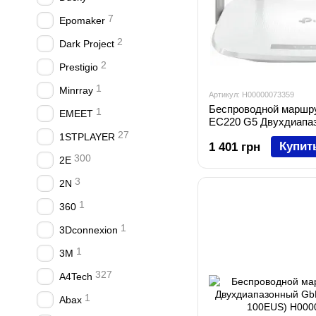
7
Epomaker
2
Dark Project
2
Prestigio
1
Minrray
Артикул: H00000073359
Беспроводной маршру
1
EMEET
EC220 G5 Двухдиапа
G5)
27
1STPLAYER
Купит
1 401 грн
300
2E
3
2N
1
360
1
3Dconnexion
1
3M
327
A4Tech
1
Abax