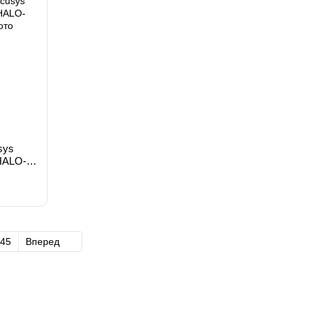
sys
HALO-
45
Вперед