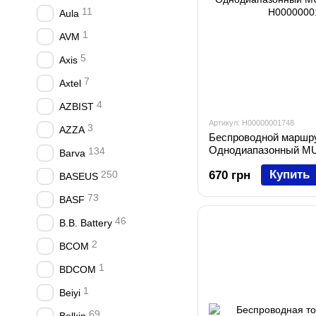
11
Aula
1
AVM
5
Axis
7
Axtel
4
AZBIST
Артикул: H00000001748
3
AZZA
Беспроводной маршру
Однодиапазонный M
134
Barva
Купить
250
670 грн
BASEUS
73
BASF
46
B.B. Battery
2
BCOM
1
BDCOM
1
Beiyi
69