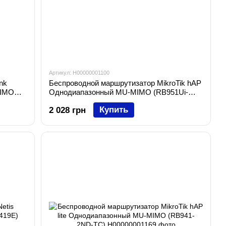
Артикул: H00000001100
nk
Беспроводной маршрутизатор MikroTik hAP
MIMO
Однодиапазонный MU-MIMO (RB951Ui-
2nD)
Купить
2 028 грн