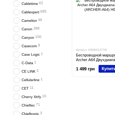
62
Cabletime
685
Cablexpert
48
Camelion
388
Canon
100
Canyon
8
Casecom
Артикул: H00000137745
1
Case Logic
Беспроводной маршру
Archer A64 Двухдиап
1
C-Data
MIMO (ARCHER-A64)
Купит
1 499 грн
3
CE LINK
1
Cellularline
11
CET
10
Cherry Xtrfy
71
Chieftec
3
Chieftronic