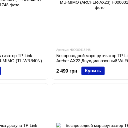
Артикул: H00000115448
тизатор TP-Link
Беспроводной маршрутизатор TP-Li
U-MIMO (TL-WR840N)
Archer AX23 Двухдиапазонный Wi-Fi
MU-MIMO (ARCHER-AX23)
Купить
2 499 грн