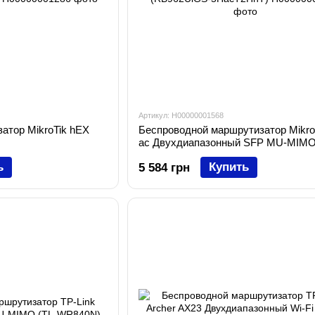
Артикул: H00000001568
атор MikroTik hEX
Беспроводной маршрутизатор Mikro
ac Двухдиапазонный SFP MU-MIM
(RB962UiGS-5HacT2HnT)
ь
Купить
5 584 грн