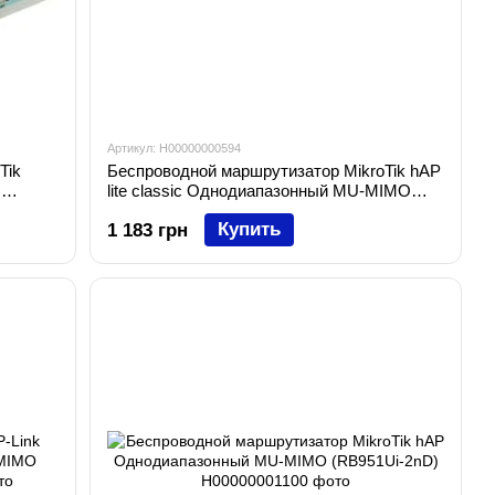
Артикул: H00000000594
Tik
Беспроводной маршрутизатор MikroTik hAP
O
lite classic Однодиапазонный MU-MIMO
(RB941-2nD)
Купить
1 183 грн