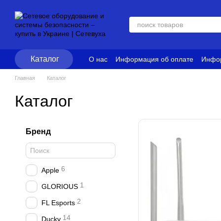
Перейти к основному контенту
Каталог
О нас
Информация об оплате
Инфор
Блог
Политика конфиденциальност
Главная
Каталог
Каталог
Бренд
6
Apple
1
GLORIOUS
2
FL Esports
14
Ducky