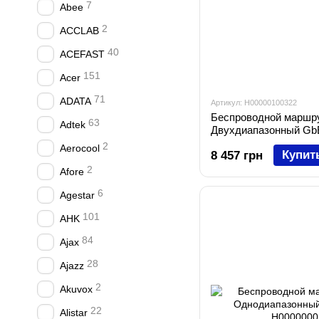
7
Abee
2
ACCLAB
40
ACEFAST
151
Acer
71
ADATA
Артикул: H00000100322
Беспроводной маршру
63
Adtek
Двухдиапазонный Gb
100EUS)
2
Aerocool
Купит
8 457 грн
2
Afore
6
Agestar
101
AHK
84
Ajax
28
Ajazz
2
Akuvox
22
Alistar