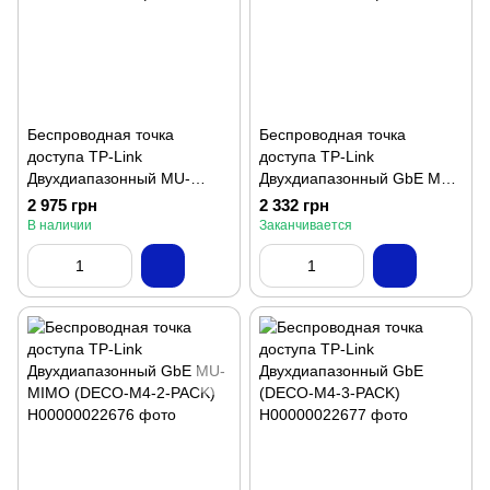
Беспроводная точка
Беспроводная точка
доступа TP-Link
доступа TP-Link
Двухдиапазонный MU-
Двухдиапазонный GbE MU-
MIMO (DECO-E4-2-PACK)
MIMO (DECO-M4-1-PACK)
2 975 грн
2 332 грн
В наличии
Заканчивается