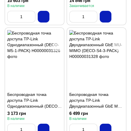
10 603 грн
14 846 грн
В наличии
Заканчивается
Беспроводная точка
Беспроводная точка
доступа TP-Link
доступа TP-Link
Однодиапазонный (DECO-
Двухдиапазонный GbE MU-
M5-1-PACK)
MIMO (DECO-S4-3-PACK)
3 173 грн
6 499 грн
В наличии
В наличии