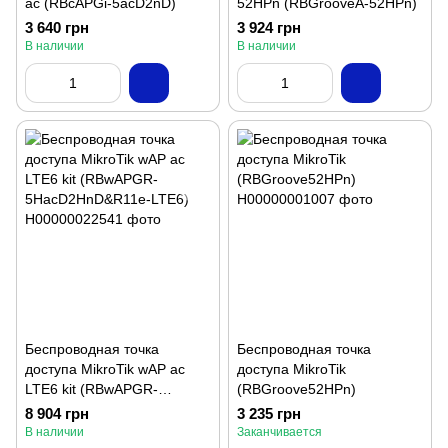
ac (RBcAPGi-5acD2nD)
52HPn (RBGrooveA-52HPn)
3 640 грн
3 924 грн
В наличии
В наличии
Беспроводная точка
Беспроводная точка
доступа MikroTik wAP ac
доступа MikroTik
LTE6 kit (RBwAPGR-
(RBGroove52HPn)
5HacD2HnD&R11e-LTE6)
8 904 грн
3 235 грн
В наличии
Заканчивается