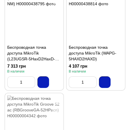
Беспроводная точка
Беспроводная точка
доступа MikroTik
доступа MikroTik (WAPG-
(L23UGSR-5HaxD2HaxD-
5HAXD2HAXD)
NM)
7 313 грн
4 107 грн
В наличии
В наличии