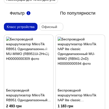
Фильтр
По популярности
1
Класс устройства
Офисный
Беспроводной
Беспроводной
маршрутизатор MikroTik
маршрутизатор MikroTik
RB951 Однодиапазонный
hAP lite classic
MU-MIMO (RB951Ui-2HnD)
Однодиапазонный MU-
2 493 грн
1 183 грн