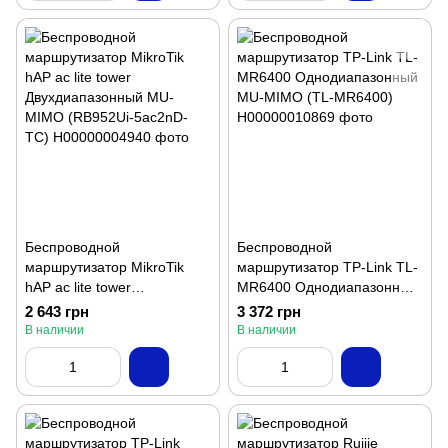
Беспроводной
Беспроводной
маршрутизатор MikroTik
маршрутизатор TP-Link TL-
hAP ac lite tower
MR6400 Однодиапазонный
Двухдиапазонный MU-
MU-MIMO (TL-MR6400)
2 643 грн
3 372 грн
MIMO (RB952Ui-5ac2nD-
В наличии
В наличии
TC)