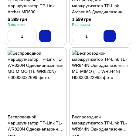
маршрутизатор TP-Link
маршрутизатор TP-Link
Archer MR600
Archer A6 Двухдиапазонный
Двухдиапазонный GbE
GbE (ARCHER-A6)
6 399 грн
1 599 грн
(ARCHER-MR600)
В наличии
В наличии
Беспроводной
Беспроводной
маршрутизатор TP-Link TL-
маршрутизатор TP-Link TL-
WR820N Однодиапазонный
WR844N Однодиапазонный
MU-MIMO (TL-WR820N)
MU-MIMO (TL-WR844N)