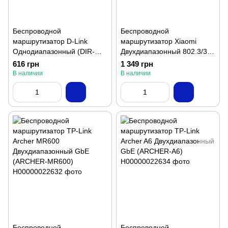
Беспроводной
Беспроводной
маршрутизатор D-Link
маршрутизатор Xiaomi
Однодиапазонный (DIR-
Двухдиапазонный 802.3/3u
615)
GbE MU-MIMO
616 грн
1 349 грн
(DVB4330GL)
В наличии
В наличии
Беспроводной
Беспроводной