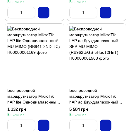
MIMO (RB941-2nD)
В наличии
В наличии
Беспроводной
Беспроводной
маршрутизатор MikroTik
маршрутизатор MikroTik
hAP lite Однодиапазонный
hAP ac Двухдиапазонный
MU-MIMO (RB941-2ND-TC)
SFP MU-MIMO
1 132 грн
5 584 грн
(RB962UiGS-5HacT2HnT)
В наличии
В наличии