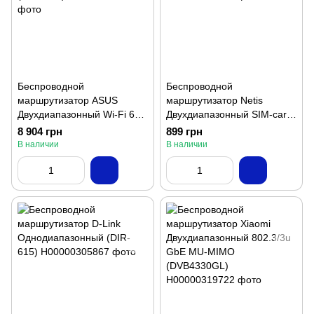
Беспроводной
Беспроводной
маршрутизатор ASUS
маршрутизатор Netis
Двухдиапазонный Wi-Fi 6
Двухдиапазонный SIM-card
SIM-card GbE MU-MIMO
MU-MIMO (N5)
8 904 грн
899 грн
(4G-AX56)
В наличии
В наличии