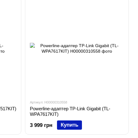
Артикул: H00000310558
7517KIT)
Powerline-адаптер TP-Link Gigabit (TL-
WPA7617KIT)
Купить
3 999 грн