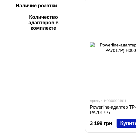
Наличие розетки
Количество
адаптеров в
комплекте
Артикул: H00000224911
Powerline-адаптер TP-L
PA7017P)
Купит
3 199 грн