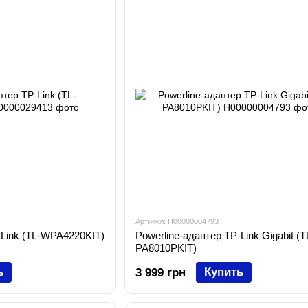
Артикул: H00000004793
-Link (TL-WPA4220KIT)
Powerline-адаптер TP-Link Gigabit (T
PA8010PKIT)
ь
Купить
3 999 грн