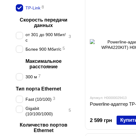
8
TP-Link
Скорость передачи
данных
от 301 до 900 Мбит/
3
с
5
Более 900 Мбит/с
Максимальное
расстояние
7
300 м
Тип порта Ethernet
3
Артикул: H00000029413
Fast (10/100)
Powerline-адаптер TP
Gigabit
5
(10/100/1000)
Купит
2 599 грн
Количество портов
Ethernet