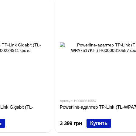
Артикул: H00000310557
ink Gigabit (TL-
Powerline-адаптер TP-Link (TL-WPA
ь
Купить
3 399 грн