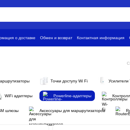
мация о доставке
Обмен и возврат
Контактная информация
и
Условия использования
С
Маршрутизаторы
Точки доступу Wi Fi
Усилители 
WiFi адаптеры
Powerline-адаптеры
Контролл
SM шлюзы
Аксессуары для маршрутизаторов
R