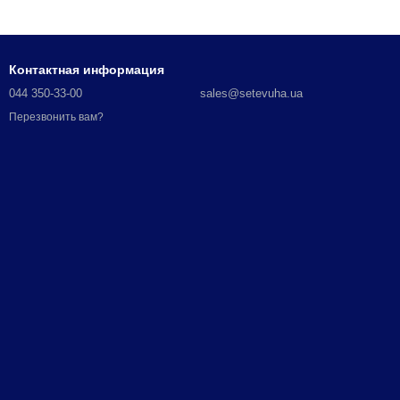
Контактная информация
044 350-33-00
sales@setevuha.ua
Перезвонить вам?