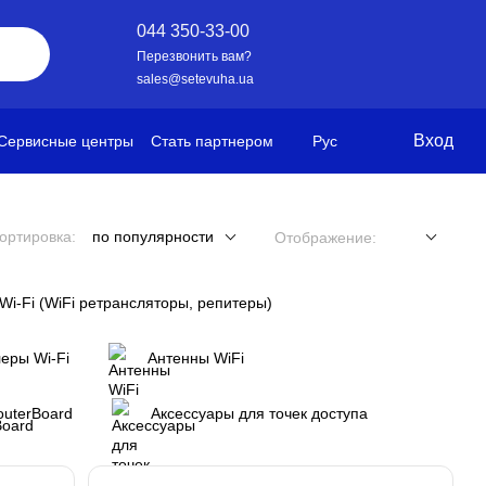
044 350-33-00
Перезвонить вам?
sales@setevuha.ua
Вход
Сервисные центры
Стать партнером
Рус
ортировка:
по популярности
Отображение:
Wi-Fi (WiFi ретрансляторы, репитеры)
еры Wi-Fi
Антенны WiFi
outerBoard
Аксессуары для точек доступа