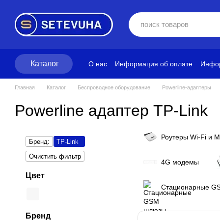
Перейти к основному контенту
Каталог
О нас
Информация об оплате
Инфор
Блог
Политика конфиденциальност
Главная
Каталог
Беспроводное оборудование
Powerline-адаптеры
Powerline адаптер TP-Link
Роутеры Wi-Fi и 
Бренд:
TP-Link
Очистить фильтр
4G модемы
Цвет
Стационарные G
Бренд