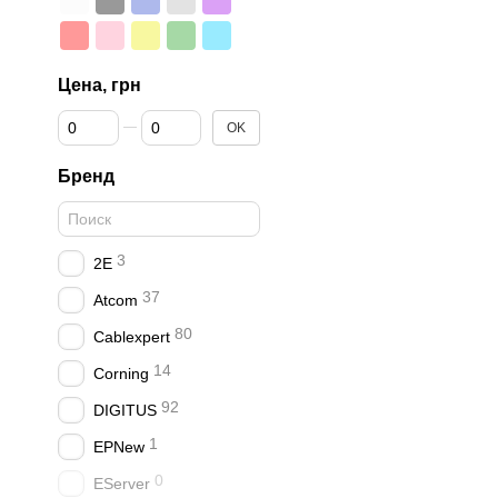
Цена, грн
От Цена, грн
До Цена, грн
OK
Бренд
3
2E
37
Atcom
80
Cablexpert
14
Corning
92
DIGITUS
1
EPNew
0
EServer