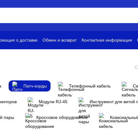
мация о доставке
Обмен и возврат
Контактная информация
и
Условия использования
С
а
Патч-корды
Телефонный кабель
Си
некторов
Модули RJ-45
Инструмент для витой 
ой пары
Кроссовое оборудование
Коаксиальный