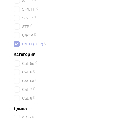
S/FTP
0
SF/UTP
0
S/STP
0
STP
0
U/FTP
0
U/UTP(UTP)
Категория
0
Cat. 5e
0
Cat. 6
0
Cat. 6a
0
Cat. 7
0
Cat. 8
Длина
0
0.2 м