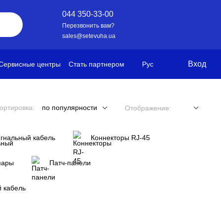
044 350-33-00
Перезвонить вам?
sales@setevuha.ua
Вход
Сервисные центры
Стать партнером
Рус
ортировка:
по популярности
Отображение:
гнальный кабель
Коннекторы RJ-45
пары
Патч-панели
 кабель