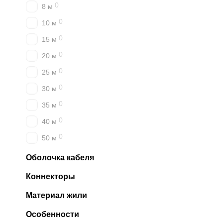
0
8 м
0
10 м
0
15 м
0
20 м
0
25 м
0
30 м
0
35 м
0
40 м
0
50 м
Оболочка кабеля
Коннекторы
Материал жили
Особенности