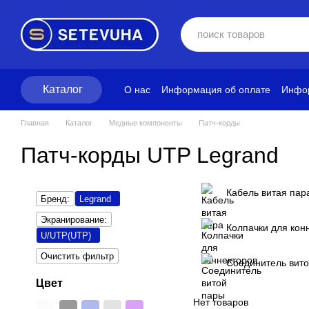
Перейти к основному контенту
Каталог
О нас
Информация об оплате
Инфор
Блог
Политика конфиденциальност
Главная
Каталог
Медные компоненты
Патч-корды
Патч-корды UTP Legrand
Кабель витая пар
Бренд:
Legrand
Экранирование:
Колпачки для кон
U/UTP(UTP)
Очистить фильтр
Соединитель вит
Цвет
Нет товаров