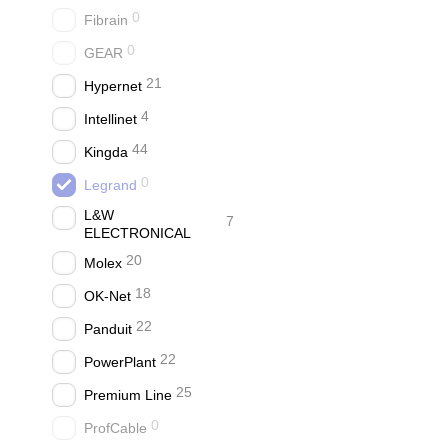
0
Fibrain
0
GEAR
21
Hypernet
4
Intellinet
44
Kingda
0
Legrand
L&W
7
ELECTRONICAL
20
Molex
18
OK-Net
22
Panduit
22
PowerPlant
25
Premium Line
0
ProfCable