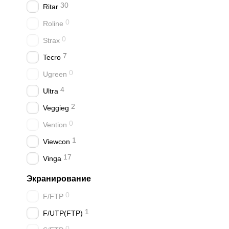
30
Ritar
0
Roline
0
Strax
7
Tecro
0
Ugreen
4
Ultra
2
Veggieg
0
Vention
1
Viewcon
17
Vinga
Экранирование
0
F/FTP
1
F/UTP(FTP)
0