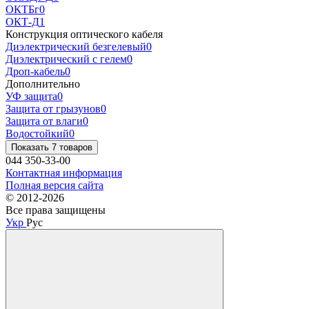
ОКТБг
0
ОКТ-Д
1
Конструкция оптического кабеля
Диэлектрический безгелевый
0
Диэлектрический с гелем
0
Дроп-кабель
0
Дополнительно
УФ защита
0
Защита от грызунов
0
Защита от влаги
0
Водостойкий
0
Показать 7 товаров
044 350-33-00
Контактная информация
Полная версия сайта
© 2012-2026
Все права защищены
Укр
Рус