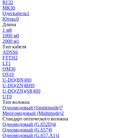
RCI
2
МКЗ
0
Одескабель
1
Ютекс
0
Длина
1 м
8
1000 м
0
2000 м
1
Тип кабеля
ADSS
6
FTTH
2
LT
1
OM3
0
OS1
0
U-DQ(BN)H
0
U-DQ(ZN)BH
0
U-DQ(ZN)(SR)H
0
UT
0
Тип волокна
Одномодовый (Singlemode)
7
Многомодовый (Multimode)
2
Стандарт оптического волокна
Одномодовый (G.652D)
4
Одномодовый (G.657)
0
Одномодовый (G.657.A1)
1