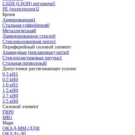
LSZH (LSOH) негорюча
5
PE (полиэтилен)
2
Броня
Армированная
1
Стальная гофроброня
0
Металлическая
0
Ламинированное стекло
0
Стекловолоконная лента
1
Периферийный силовой элемент
Арамидные (кевларовые) нити
0
Стеклопластиковые прутки
1
Стальная проволока
0
Допустимое растягивающее усилие
0,3 кН
1
0.5 kH
0
1,0 кН
1
1,5 кН
0
2,7 кН
0
3,5 кН
0
Силовой элемент
FRP
0
MB
1
Марк
ОКАД-ММ (ДД)
0
ОКАДт-Д
0