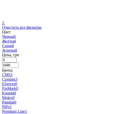
2
Очистить все фильтры
Цвет
Черный
Желтый
Синий
Зеленый
Цена, грн
Бренд
CMS
1
Corning
3
EServer
0
FinMark
0
Kingda
0
Molex
0
Panduit
0
PiPo
1
Premium Line
1