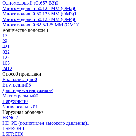
Одномодовый (G.657.B3)
0
Многомодовый 50/125 MM (OM2)
0
Многомодовый 50/125 MM (OM3)
1
Многомодовый 50/125 MM (OM4)
0
Многомодовый 62.5/125 MM (OM1)
1
Количество волокон
‍
1
1
7
2
9
4
21
8
22
12
21
16
5
24
12
Способ прокладки
В канализацию
0
Внутренний
5
Для подвеса наружный
4
Магистральный
0
Наружный
0
Универсальный
1
Наружная оболочка
FRNC
2
HD-PE (полиэтилен высокого давления)
1
LSFROH
0
LSFRZH
0