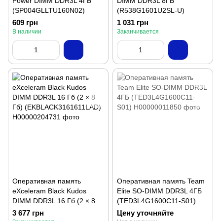
Power DIMM DDR3L 4ГБ
DIMM DDR3L 8ГБ
(SP004GLLTU160N02)
(R538G1601U2SL-U)
609 грн
1 031 грн
В наличии
Заканчивается
Оперативная память
Оперативная память Team
eXceleram Black Kudos
Elite SO-DIMM DDR3L 4ГБ
DIMM DDR3L 16 Гб (2 × 8
(TED3L4G1600C11-S01)
Гб) (EKBLACK3161611LAD)
3 677 грн
Цену уточняйте